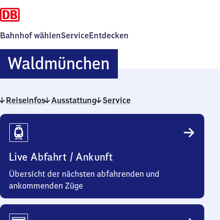
Bahnhof wählen
Service
Entdecken
Waldmünchen
Waldmünchen
Reiseinfos
Ausstattung
Service
Reiseinfos
Live Abfahrt / Ankunft
Übersicht der nächsten abfahrenden und
ankommenden Züge