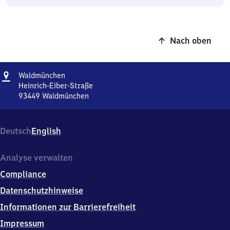
Nach oben
Adresse
Waldmünchen
Waldmünchen
Heinrich-Eiber-Straße
93449
Waldmünchen
Waldmünchen,
Heinrich-
Eiber-
Deutsch
English
Straße,
9
3
Analyse verwalten
4
Compliance
4
9
Datenschutzhinweise
Waldmünchen
Informationen zur Barrierefreiheit
Impressum