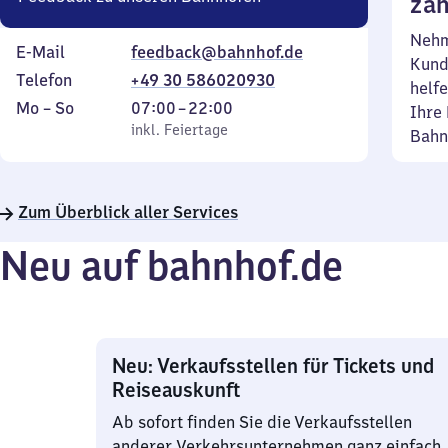
zäh
Nehm
E-Mail
feedback@bahnhof.de
Kund
Telefon
+49 30 586020930
helfe
Montag
,
Von
Mo
–
So
07:00
–
22:00
Ihre 
bis
inkl. Feiertage
7
inkl. Feiertage
Bahn
Sonntag
Uhr
bis
22
Zum Überblick aller Services
Uhr
Neu auf bahnhof.de
Neu: Verkaufsstellen für Tickets und
Reiseauskunft
Ab sofort finden Sie die Verkaufsstellen
anderer Verkehrsunternehmen ganz einfach