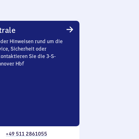
trale
oder Hinweisen rund um die
ice, Sicherheit oder
ontaktieren Sie die 3-S-
nnover Hbf
+49 511 2861055