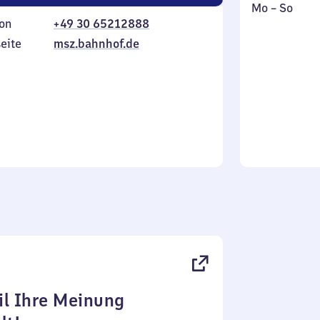
Montag
,
Mo
–
So
on
+49 30 65212888
bis
inkl.
Sonntag
eite
msz.bahnhof.de
l Ihre Meinung