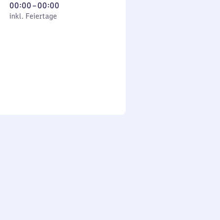
Von
00:00
–
00:00
 Feiertage
0
inkl. Feiertage
Uhr
bis
0
Uhr