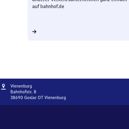
auf bahnhof.de
Adresse
Vienenburg
Vienenburg
Bahnhofstr. 8
38690
Goslar OT Vienenburg
Vienenburg,
Bahnhofstr.
8,
3
8