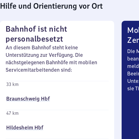
Hilfe und Orientierung vor Ort
Bahnhof ist nicht
Mob
personalbesetzt
Zen
An diesem Bahnhof steht keine
Die 
Unterstützung zur Verfügung. Die
bean
nächstgelegenen Bahnhöfe mit mobilen
meld
Servicemitarbeitenden sind:
Beei
Unte
33 km
sie 
Braunschweig Hbf
47 km
Hildesheim Hbf