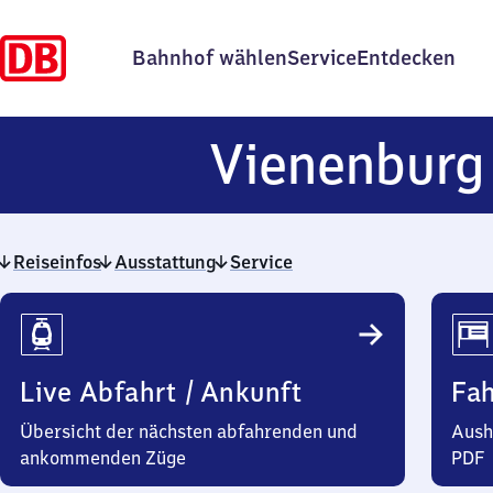
Bahnhof wählen
Service
Entdecken
Vienenburg
Reiseinfos
Ausstattung
Service
Reiseinfos
Live Abfahrt / Ankunft
Fa
Übersicht der nächsten abfahrenden und
Aush
ankommenden Züge
PDF