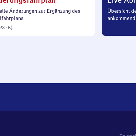
derungsfahrplan
Live Abf
98
elle Änderungen zur Ergänzung des
Übersicht d
Kilobyte)
lfahrplans
ankommend
98 kB
)