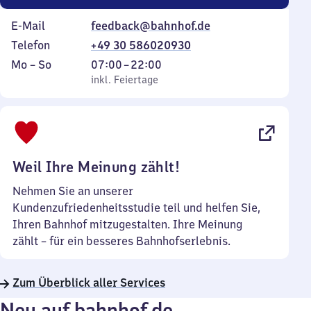
E-Mail
feedback@bahnhof.de
Telefon
+49 30 586020930
Montag
,
Von
Mo
–
So
07:00
–
22:00
bis
inkl. Feiertage
7
inkl. Feiertage
Sonntag
Uhr
bis
22
Uhr
Weil Ihre Meinung zählt!
Nehmen Sie an unserer
Kundenzufriedenheitsstudie teil und helfen Sie,
Ihren Bahnhof mitzugestalten. Ihre Meinung
zählt – für ein besseres Bahnhofserlebnis.
Zum Überblick aller Services
Neu auf bahnhof.de