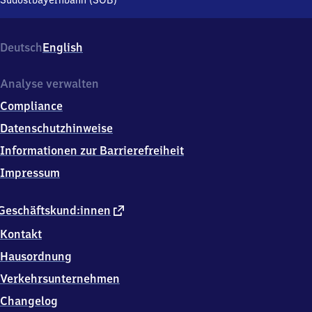
Südostbayernbahn (SOB)
1-
3,
8
Deutsch
English
4
5
7
Analyse verwalten
7
Compliance
Tüßling
Datenschutzhinweise
Informationen zur Barrierefreiheit
Impressum
externer
Geschäftskund:innen
Link
Kontakt
Hausordnung
Verkehrsunternehmen
Changelog