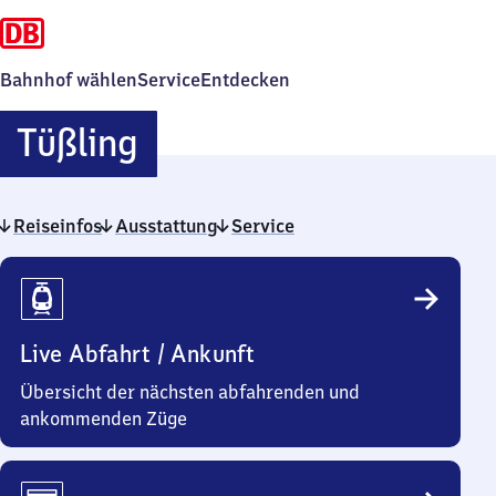
Bahnhof wählen
Service
Entdecken
Tüßling
Tüßling
Reiseinfos
Ausstattung
Service
Reiseinfos
Live Abfahrt / Ankunft
Übersicht der nächsten abfahrenden und
ankommenden Züge