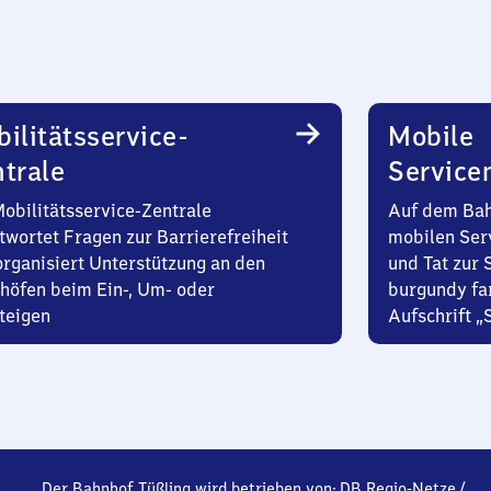
ilitätsservice-
Mobile
trale
Service
Mobilitätsservice-Zentrale
Auf dem Bah
twortet Fragen zur Barrierefreiheit
mobilen Ser
organisiert Unterstützung an den
und Tat zur 
höfen beim Ein-, Um- oder
burgundy fa
teigen
Aufschrift „
Der Bahnhof Tüßling wird betrieben von:
DB Regio-Netze
/