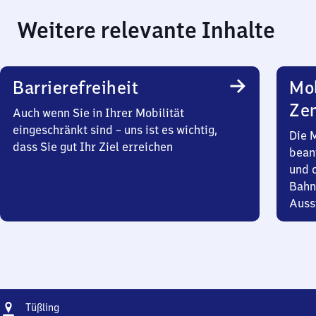
Weitere relevante Inhalte
Barrierefreiheit
Mob
Zen
Auch wenn Sie in Ihrer Mobilität
eingeschränkt sind – uns ist es wichtig,
Die 
dass Sie gut Ihr Ziel erreichen
bean
und 
Bahn
Auss
Adresse
Tüßling
Tüßling