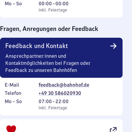
Montag
,
Von
Mo
–
So
00:00
–
00:00
bis
inkl. Feiertage
0
inkl. Feiertage
Sonntag
Uhr
bis
Fragen, Anregungen oder Feedback
0
Uhr
Feedback und Kontakt
Ansprechpartner:innen und
Kontaktmöglichkeiten bei Fragen oder
Feedback zu unseren Bahnhöfen
E-Mail
feedback@bahnhof.de
Telefon
+49 30 586020930
Montag
,
Von
Mo
–
So
07:00
–
22:00
bis
inkl. Feiertage
7
inkl. Feiertage
Sonntag
Uhr
bis
22