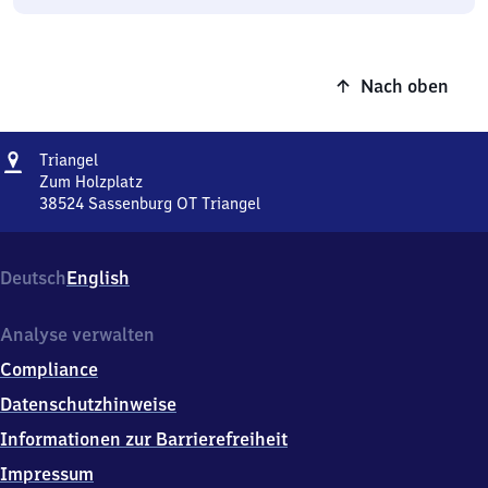
Nach oben
Adresse
Triangel
Triangel
Zum Holzplatz
38524
Sassenburg OT Triangel
Triangel,
Zum
Holzplatz,
Deutsch
English
3
8
5
Analyse verwalten
2
Compliance
4
Sassenburg
Datenschutzhinweise
OT
Informationen zur Barrierefreiheit
Triangel
Impressum