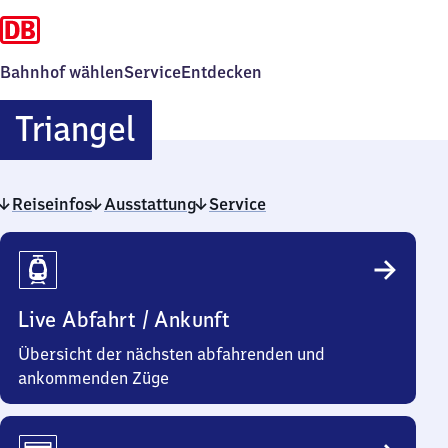
Bahnhof wählen
Service
Entdecken
Triangel
Triangel
Reiseinfos
Ausstattung
Service
Reiseinfos
Live Abfahrt / Ankunft
Übersicht der nächsten abfahrenden und
ankommenden Züge