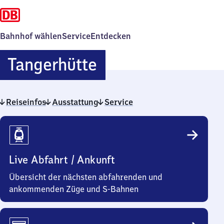
Bahnhof wählen
Service
Entdecken
Tangerhütte
Tangerhütte
Reiseinfos
Ausstattung
Service
Reiseinfos
Live Abfahrt / Ankunft
Übersicht der nächsten abfahrenden und
ankommenden Züge und S-Bahnen