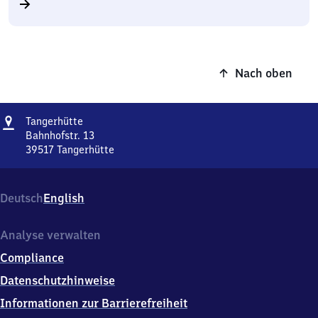
Nach oben
Adresse
Tangerhütte
Tangerhütte
Bahnhofstr. 13
39517
Tangerhütte
Tangerhütte,
Bahnhofstr.
13,
Deutsch
English
3
9
5
Analyse verwalten
1
Compliance
7
Tangerhütte
Datenschutzhinweise
Informationen zur Barrierefreiheit