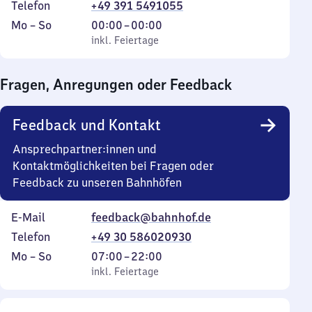
Telefon
+49 391 5491055
Montag
,
Von
Mo
–
So
00:00
–
00:00
bis
inkl. Feiertage
0
inkl. Feiertage
Sonntag
Uhr
bis
Fragen, Anregungen oder Feedback
0
Uhr
Feedback und Kontakt
Ansprechpartner:innen und
Kontaktmöglichkeiten bei Fragen oder
Feedback zu unseren Bahnhöfen
E-Mail
feedback@bahnhof.de
Telefon
+49 30 586020930
Montag
,
Von
Mo
–
So
07:00
–
22:00
bis
inkl. Feiertage
7
inkl. Feiertage
Sonntag
Uhr
bis