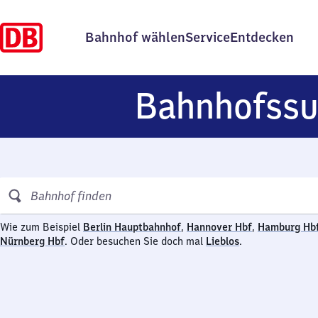
Bahnhof wählen
Service
Entdecken
Bahnhofssu
Bahnhofssuche
Berlin Hauptbahnhof
Hannover Hau
Wie zum Beispiel
Berlin Hauptbahnhof
,
Hannover Hbf
,
Hamburg Hb
Nürnberg Hauptbahnhof
Lieblos
Nürnberg Hbf
.
Oder besuchen Sie doch mal
Lieblos
.