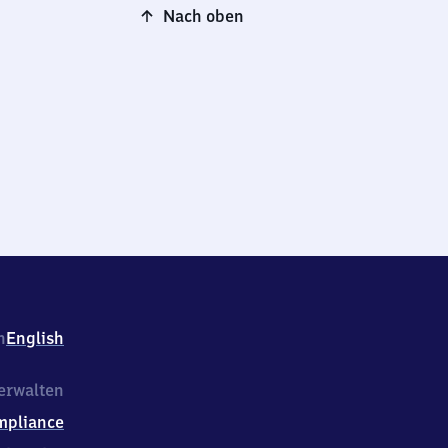
Nach oben
h
English
erwalten
mpliance