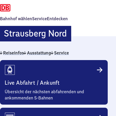
Bahnhof wählen
Service
Entdecken
Strausberg
Strausberg Nord
Nord
Reiseinfos
Ausstattung
Service
Reiseinfos
Live Abfahrt / Ankunft
Übersicht der nächsten abfahrenden und
ankommenden S-Bahnen