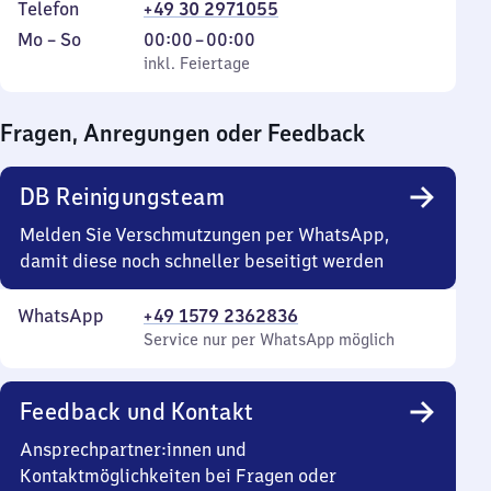
Telefon
+49 30 2971055
Montag
,
Von
Mo
–
So
00:00
–
00:00
bis
inkl. Feiertage
0
inkl. Feiertage
Sonntag
Uhr
bis
Fragen, Anregungen oder Feedback
0
Uhr
DB Reinigungsteam
Melden Sie Verschmutzungen per WhatsApp,
damit diese noch schneller beseitigt werden
WhatsApp
+49 1579 2362836
Service nur per WhatsApp möglich
Feedback und Kontakt
Ansprechpartner:innen und
Kontaktmöglichkeiten bei Fragen oder