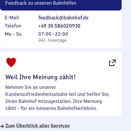
Feedback zu unseren Bahnhöfen
E-Mail
feedback@bahnhof.de
Telefon
+49 30 586020930
Montag
,
Von
Mo
–
So
07:00
–
22:00
bis
inkl. Feiertage
7
inkl. Feiertage
Sonntag
Uhr
bis
22
Uhr
Weil Ihre Meinung zählt!
Nehmen Sie an unserer
Kundenzufriedenheitsstudie teil und helfen Sie,
Ihren Bahnhof mitzugestalten. Ihre Meinung
zählt – für ein besseres Bahnhofserlebnis.
Zum Überblick aller Services