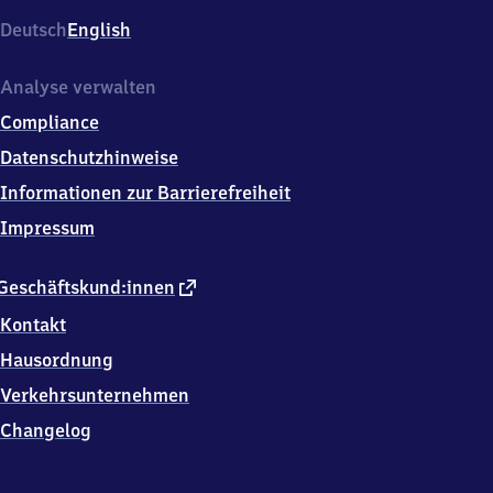
Prötzeler
Deutsch
English
Chaussee,
1
5
Analyse verwalten
3
Compliance
4
4
Datenschutzhinweise
Strausberg
Informationen zur Barrierefreiheit
Impressum
externer
Geschäftskund:innen
Link
Kontakt
Hausordnung
Verkehrsunternehmen
Changelog