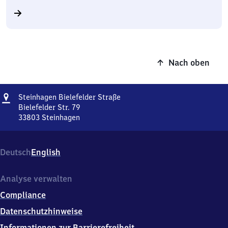
Nach oben
Adresse
Steinhagen
Steinhagen Bielefelder Straße
Bielefelder
Bielefelder Str. 79
Straße
33803
Steinhagen
Steinhagen
Bielefelder
Straße,
Deutsch
English
Bielefelder
Str.
79,
Analyse verwalten
3
Compliance
3
8
Datenschutzhinweise
0
Informationen zur Barrierefreiheit