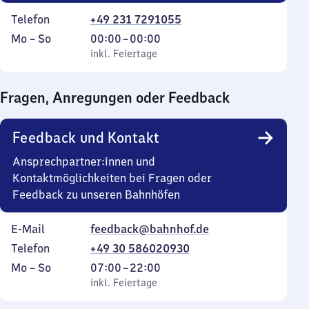
Telefon
+49 231 7291055
Montag
,
Von
Mo
–
So
00:00
–
00:00
bis
inkl. Feiertage
0
inkl. Feiertage
Sonntag
Uhr
bis
Fragen, Anregungen oder Feedback
0
Uhr
Feedback und Kontakt
Ansprechpartner:innen und
Kontaktmöglichkeiten bei Fragen oder
Feedback zu unseren Bahnhöfen
E-Mail
feedback@bahnhof.de
Telefon
+49 30 586020930
Montag
,
Von
Mo
–
So
07:00
–
22:00
bis
inkl. Feiertage
7
inkl. Feiertage
Sonntag
Uhr