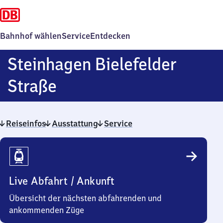
Bahnhof wählen
Service
Entdecken
Steinhagen Bielefelder
Steinhagen
Straße
Bielefelder
Reiseinfos
Ausstattung
Straße
Service
Reiseinfos
Live Abfahrt / Ankunft
Übersicht der nächsten abfahrenden und
ankommenden Züge