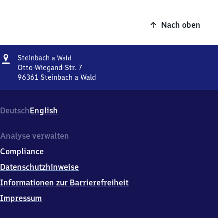
Nach oben
Adresse
Steinbach
Steinbach
a Wald
am
Otto-Wiegand-Str. 7
Wald
96361
Steinbach a Wald
Steinbach
am
Wald,
Deutsch
English
Otto-
Wiegand-
Str.
Analyse verwalten
7,
Compliance
9
6
Datenschutzhinweise
3
Informationen zur Barrierefreiheit
6
1
Impressum
Steinbach
a