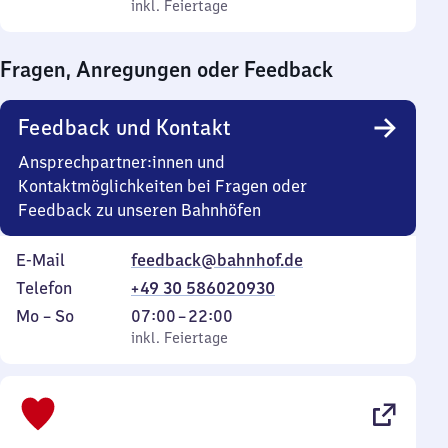
bis
inkl. Feiertage
0
inkl. Feiertage
Sonntag
Uhr
bis
Fragen, Anregungen oder Feedback
0
Uhr
Feedback und Kontakt
Ansprechpartner:innen und
Kontaktmöglichkeiten bei Fragen oder
Feedback zu unseren Bahnhöfen
E-Mail
feedback@bahnhof.de
Telefon
+49 30 586020930
Montag
,
Von
Mo
–
So
07:00
–
22:00
bis
inkl. Feiertage
7
inkl. Feiertage
Sonntag
Uhr
bis
22
Uhr