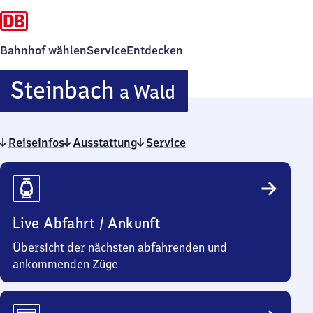
Bahnhof wählen
Service
Entdecken
Steinbach
Steinbach
a Wald
am
Reiseinfos
Ausstattung
Service
Wald
Reiseinfos
Live Abfahrt / Ankunft
Übersicht der nächsten abfahrenden und
ankommenden Züge