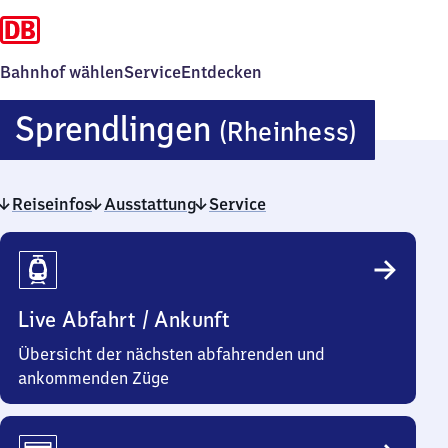
Bahnhof wählen
Service
Entdecken
Spren
Sprendlingen
(Rheinhess)
(Rhei
Reiseinfos
Ausstattung
Service
Reiseinfos
Live Abfahrt / Ankunft
Übersicht der nächsten abfahrenden und
ankommenden Züge