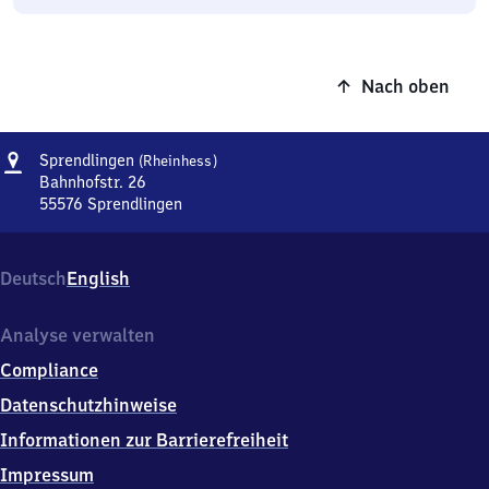
Nach oben
Adresse
Sprendlingen
Sprendlingen
(Rheinhess)
(Rheinhessen)
Bahnhofstr. 26
55576
Sprendlingen
Sprendlingen
(Rheinhessen),
Bahnhofstr.
Deutsch
English
26,
5
5
Analyse verwalten
5
Compliance
7
6
Datenschutzhinweise
Sprendlingen
Informationen zur Barrierefreiheit
Impressum