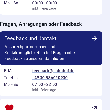
Montag
,
Von
Mo
–
So
00:00
–
00:00
bis
inkl. Feiertage
0
inkl. Feiertage
Sonntag
Uhr
bis
Fragen, Anregungen oder Feedback
0
Uhr
Feedback und Kontakt
Ansprechpartner:innen und
Kontaktmöglichkeiten bei Fragen oder
Feedback zu unseren Bahnhöfen
E-Mail
feedback@bahnhof.de
Telefon
+49 30 586020930
Montag
,
Von
Mo
–
So
07:00
–
22:00
bis
inkl. Feiertage
7
inkl. Feiertage
Sonntag
Uhr
bis
22