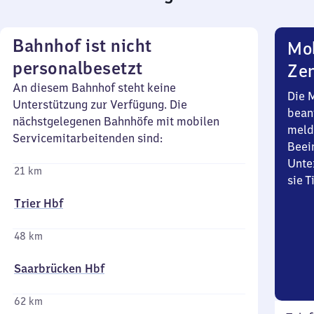
Bahnhof ist nicht
Mob
personalbesetzt
Zen
An diesem Bahnhof steht keine
Die 
Unterstützung zur Verfügung. Die
bean
nächstgelegenen Bahnhöfe mit mobilen
meld
Servicemitarbeitenden sind:
Beei
Unte
21 km
sie 
Trier Hbf
48 km
Saarbrücken Hbf
62 km