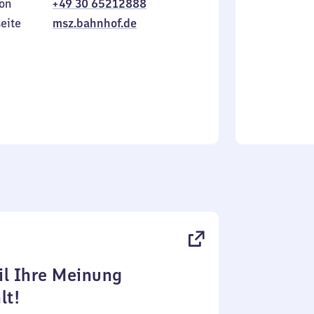
on
+49 30 65212888
bis
inkl.
Sonntag
eite
msz.bahnhof.de
l Ihre Meinung
lt!