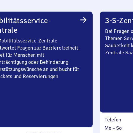
ilitätsservice-
3-S-Zen
trale
Bei Fragen 
Themen Serv
Mobilitätsservice-Zentrale
Sauberkeit k
twortet Fragen zur Barrierefreiheit,
Zentrale Sa
et für Menschen mit
nträchtigung oder Behinderung
rstützungswünsche an und bucht für
Tickets und Reservierungen
Telefon
Montag
,
Mo
–
So