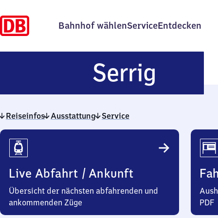
Bahnhof wählen
Service
Entdecken
Serri
Serrig
Reiseinfos
Ausstattung
Service
Reiseinfos
Live Abfahrt / Ankunft
Fa
Übersicht der nächsten abfahrenden und
Aush
ankommenden Züge
PDF