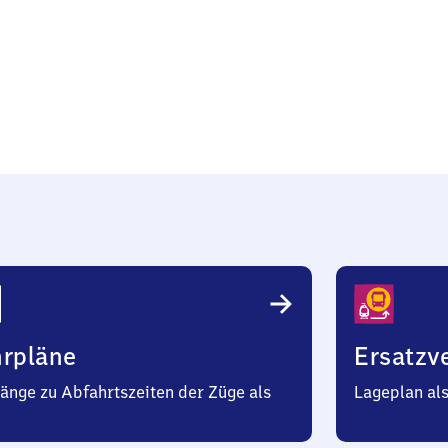
g
hrpläne
Ersatzv
änge zu Abfahrtszeiten der Züge als
Lageplan al