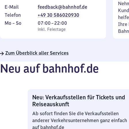
Nehm
E-Mail
feedback@bahnhof.de
Kund
Telefon
+49 30 586020930
helfe
Montag
,
Von
Mo
–
So
07:00
–
22:00
Ihre 
bis
inkl. Feiertage
7
inkl. Feiertage
Bahn
Sonntag
Uhr
bis
22
Zum Überblick aller Services
Uhr
Neu auf bahnhof.de
Neu: Verkaufsstellen für Tickets und
Reiseauskunft
Ab sofort finden Sie die Verkaufsstellen
anderer Verkehrsunternehmen ganz einfach
auf bahnhof.de