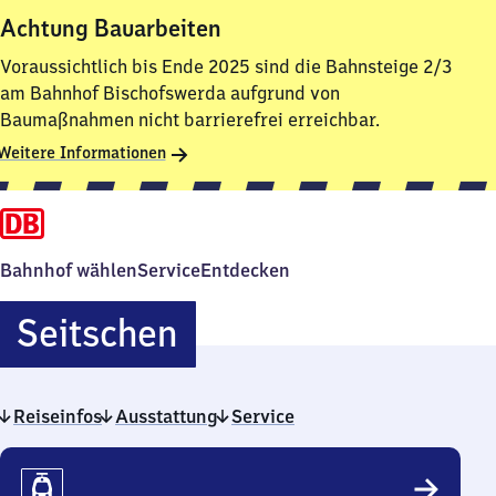
Achtung Bauarbeiten
Voraussichtlich bis Ende 2025 sind die Bahnsteige 2/3
am Bahnhof Bischofswerda aufgrund von
Baumaßnahmen nicht barrierefrei erreichbar.
Weitere Informationen
Bahnhof wählen
Service
Entdecken
Seitschen
Seitschen
Reiseinfos
Ausstattung
Service
Reiseinfos