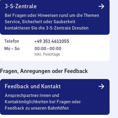
3-S-Zentrale
Bei Fragen oder Hinweisen rund um die Themen
Service, Sicherheit oder Sauberkeit
kontaktieren Sie die 3-S-Zentrale Dresden
Telefon
+49 351 4611055
Montag
,
Von
Mo
–
So
00:00
–
00:00
bis
inkl. Feiertage
0
inkl. Feiertage
Sonntag
Uhr
bis
Fragen, Anregungen oder Feedback
0
Uhr
Feedback und Kontakt
Ansprechpartner:innen und
Kontaktmöglichkeiten bei Fragen oder
Feedback zu unseren Bahnhöfen