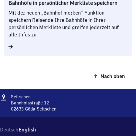
Bahnhöfe in persönlicher Merkliste speichern
Mit der neuen „Bahnhof merken“-Funktion
speichern Reisende Ihre Bahnhöfe in Ihrer
persönlichen Merkliste und greifen jederzeit auf
alle Infos zu
Nach oben
Adresse
Seitschen
Seitschen
Bahnhofsstraße 12
02633
Göda-Seitschen
Seitschen,
Bahnhofsstraße
12,
Deutsch
English
0