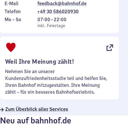
E-Mail
feedback@bahnhof.de
Telefon
+49 30 586020930
Montag
,
Von
Mo
–
So
07:00
–
22:00
bis
inkl. Feiertage
7
inkl. Feiertage
Sonntag
Uhr
bis
22
Uhr
Weil Ihre Meinung zählt!
Nehmen Sie an unserer
Kundenzufriedenheitsstudie teil und helfen Sie,
Ihren Bahnhof mitzugestalten. Ihre Meinung
zählt – für ein besseres Bahnhofserlebnis.
Zum Überblick aller Services
Neu auf bahnhof.de