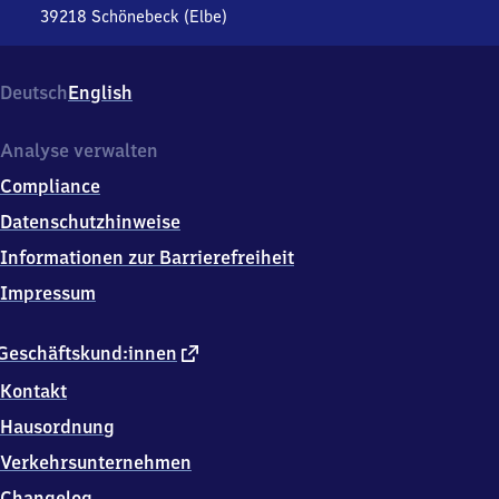
39218
Schönebeck (Elbe)
Schönebeck
(Elbe),
Bahnhofstr.
Deutsch
English
39,
3
9
Analyse verwalten
2
Compliance
1
8
Datenschutzhinweise
Schönebeck
Informationen zur Barrierefreiheit
(Elbe)
Impressum
externer
Geschäftskund:innen
Link
Kontakt
Hausordnung
Verkehrsunternehmen
Changelog