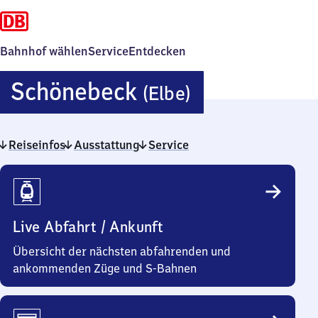
Bahnhof wählen
Service
Entdecken
Schönebeck
Schönebeck
(Elbe)
(Elbe)
Reiseinfos
Ausstattung
Service
Reiseinfos
Live Abfahrt / Ankunft
Übersicht der nächsten abfahrenden und
ankommenden Züge und S-Bahnen