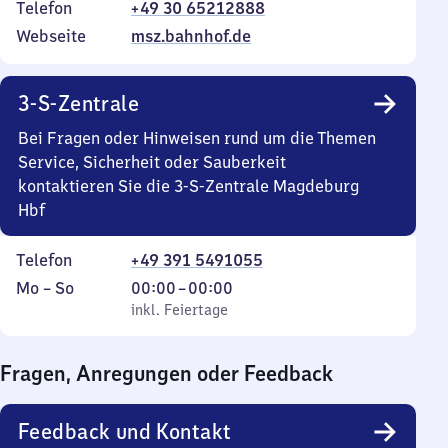
Telefon
+49 30 65212888
Webseite
msz.bahnhof.de
3-S-Zentrale
Bei Fragen oder Hinweisen rund um die Themen
Service, Sicherheit oder Sauberkeit
kontaktieren Sie die 3-S-Zentrale Magdeburg
Hbf
Telefon
+49 391 5491055
Montag
,
Von
Mo
–
So
00:00
–
00:00
bis
inkl. Feiertage
0
inkl. Feiertage
Sonntag
Uhr
bis
Fragen, Anregungen oder Feedback
0
Uhr
Feedback und Kontakt