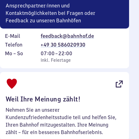
Ansprechpartner:innen und
Kontaktmöglichkeiten bei Fragen oder
Feedback zu unseren Bahnhöfen
E-Mail
feedback@bahnhof.de
Telefon
+49 30 586020930
Montag
,
Von
Mo
–
So
07:00
–
22:00
bis
inkl. Feiertage
7
inkl. Feiertage
Sonntag
Uhr
bis
22
Uhr
Weil Ihre Meinung zählt!
Nehmen Sie an unserer
Kundenzufriedenheitsstudie teil und helfen Sie,
Ihren Bahnhof mitzugestalten. Ihre Meinung
zählt – für ein besseres Bahnhofserlebnis.