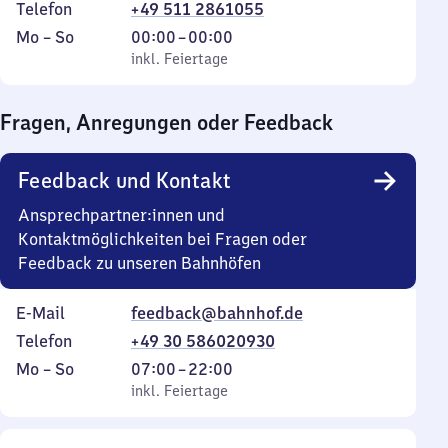
Telefon
+49 511 2861055
Montag
,
Von
Mo
–
So
00:00
–
00:00
bis
inkl. Feiertage
0
inkl. Feiertage
Sonntag
Uhr
bis
Fragen, Anregungen oder Feedback
0
Uhr
Feedback und Kontakt
Ansprechpartner:innen und
Kontaktmöglichkeiten bei Fragen oder
Feedback zu unseren Bahnhöfen
E-Mail
feedback@bahnhof.de
Telefon
+49 30 586020930
Montag
,
Von
Mo
–
So
07:00
–
22:00
bis
inkl. Feiertage
7
inkl. Feiertage
Sonntag
Uhr
bis