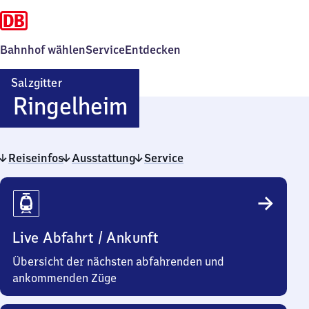
Bahnhof wählen
Service
Entdecken
Salzgitter
Salzgitter-
Ringelheim
Ringelheim
Reiseinfos
Ausstattung
Service
Reiseinfos
Live Abfahrt / Ankunft
Übersicht der nächsten abfahrenden und
ankommenden Züge