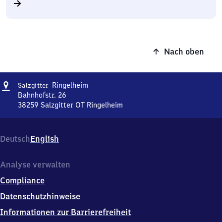
Nach oben
Adresse
Salzgitter-
Ringelheim
Salzgitter
Ringelheim
Bahnhofstr. 26
38259
Salzgitter OT Ringelheim
Salzgitter-
Ringelheim,
Bahnhofstr.
Deutsch
English
26,
3
8
Analyse verwalten
2
Compliance
5
9
Datenschutzhinweise
Salzgitter
Informationen zur Barrierefreiheit
OT