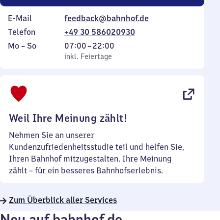
E-Mail
feedback@bahnhof.de
Telefon
+49 30 586020930
Montag
,
Von
Mo
–
So
07:00
–
22:00
bis
inkl. Feiertage
7
inkl. Feiertage
Sonntag
Uhr
bis
22
Uhr
Weil Ihre Meinung zählt!
Nehmen Sie an unserer
Kundenzufriedenheitsstudie teil und helfen Sie,
Ihren Bahnhof mitzugestalten. Ihre Meinung
zählt – für ein besseres Bahnhofserlebnis.
Zum Überblick aller Services
Neu auf bahnhof.de