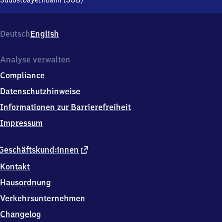
Südostbayernbahn (SOB)
Strasse
11-
15,
Deutsch
English
9
4
0
Analyse verwalten
9
Compliance
9
Ruhstorf
Datenschutzhinweise
a.d.Rott
Informationen zur Barrierefreiheit
Impressum
externer
Geschäftskund:innen
Link
Kontakt
Hausordnung
Verkehrsunternehmen
Changelog