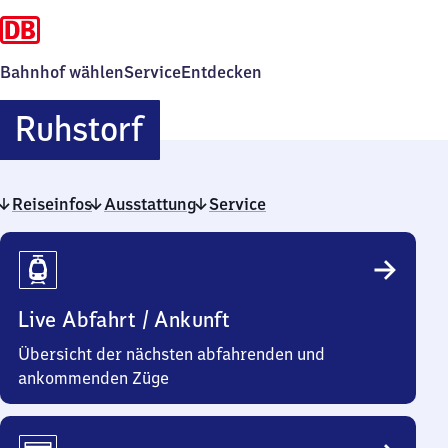
Bahnhof wählen
Service
Entdecken
Ruhstorf
Ruhstorf
Reiseinfos
Ausstattung
Service
Reiseinfos
Live Abfahrt / Ankunft
Übersicht der nächsten abfahrenden und
ankommenden Züge