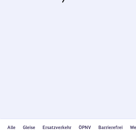
Wird
geladen…
Alle
Gleise
Ersatzverkehr
ÖPNV
Barrierefrei
We