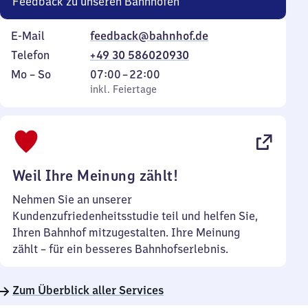
Feedback zu unseren Bahnhöfen
E-Mail
feedback@bahnhof.de
Telefon
+49 30 586020930
Montag
,
Von
Mo
–
So
07:00
–
22:00
bis
inkl. Feiertage
7
inkl. Feiertage
Sonntag
Uhr
bis
22
Uhr
Weil Ihre Meinung zählt!
Nehmen Sie an unserer
Kundenzufriedenheitsstudie teil und helfen Sie,
Ihren Bahnhof mitzugestalten. Ihre Meinung
zählt – für ein besseres Bahnhofserlebnis.
Zum Überblick aller Services