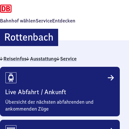
Bahnhof wählen
Service
Entdecken
Rottenbach
Rottenbach
Reiseinfos
Ausstattung
Service
Reiseinfos
Live Abfahrt / Ankunft
Übersicht der nächsten abfahrenden und
ankommenden Züge