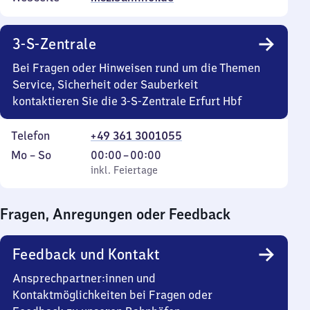
3-S-Zentrale
Bei Fragen oder Hinweisen rund um die Themen
Service, Sicherheit oder Sauberkeit
kontaktieren Sie die 3-S-Zentrale Erfurt Hbf
Telefon
+49 361 3001055
Montag
,
Von
Mo
–
So
00:00
–
00:00
bis
inkl. Feiertage
0
inkl. Feiertage
Sonntag
Uhr
bis
Fragen, Anregungen oder Feedback
0
Uhr
Feedback und Kontakt
Ansprechpartner:innen und
Kontaktmöglichkeiten bei Fragen oder