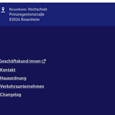
Adresse
Rosenheim
Hochschule
Rosenheim
Hochschule
Prinzregentenstraße
83024
Rosenheim
Rosenheim
Hochschule,
Prinzregentenstraße,
8
3
0
2
4
externer
Geschäftskund:innen
Rosenheim
Link
Kontakt
Hausordnung
Verkehrsunternehmen
Changelog