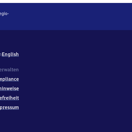
egio-
h
English
erwalten
mpliance
hinweise
efreiheit
pressum