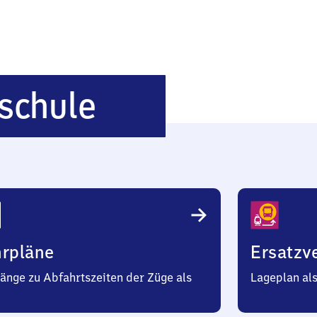
Rosenheim
schule
Hochschule
hrpläne
Ersatzv
änge zu Abfahrtszeiten der Züge als
Lageplan al