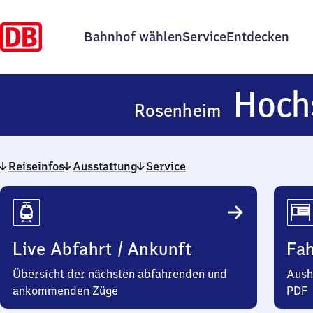
Bahnhof wählen
Service
Entdecken
Hoch
Rosenheim
Reiseinfos
Ausstattung
Service
Reiseinfos
Live Abfahrt / Ankunft
Fa
Übersicht der nächsten abfahrenden und
Aush
ankommenden Züge
PDF