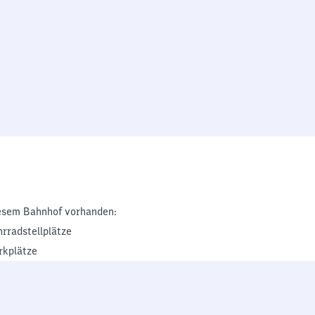
esem Bahnhof vorhanden:
hrradstellplätze
rkplätze