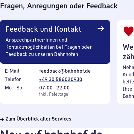
Fragen, Anregungen oder Feedback
Feedback und Kontakt
Ansprechpartner:innen und
Wei
Kontaktmöglichkeiten bei Fragen oder
Feedback zu unseren Bahnhöfen
zäh
Nehm
E-Mail
feedback@bahnhof.de
Kund
Telefon
+49 30 586020930
helfe
Montag
,
Von
Mo
–
So
07:00
–
22:00
Ihre 
bis
inkl. Feiertage
7
inkl. Feiertage
Bahn
Sonntag
Uhr
bis
22
Zum Überblick aller Services
Uhr