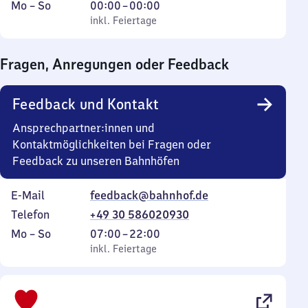
Montag
,
Von
Mo
–
So
00:00
–
00:00
bis
inkl. Feiertage
0
inkl. Feiertage
Sonntag
Uhr
bis
Fragen, Anregungen oder Feedback
0
Uhr
Feedback und Kontakt
Ansprechpartner:innen und
Kontaktmöglichkeiten bei Fragen oder
Feedback zu unseren Bahnhöfen
E-Mail
feedback@bahnhof.de
Telefon
+49 30 586020930
Montag
,
Von
Mo
–
So
07:00
–
22:00
bis
inkl. Feiertage
7
inkl. Feiertage
Sonntag
Uhr
bis
22