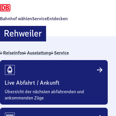
Bahnhof wählen
Service
Entdecken
Rehweiler
Rehweiler
Reiseinfos
Ausstattung
Service
Reiseinfos
Live Abfahrt / Ankunft
Übersicht der nächsten abfahrenden und
ankommenden Züge