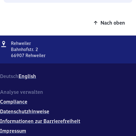
Nach oben
Adresse
Rehweiler
Rehweiler
Bahnhofstr. 2
66907
Rehweiler
Rehweiler,
Bahnhofstr.
2,
Deutsch
English
6
6
9
Analyse verwalten
0
Compliance
7
Rehweiler
Datenschutzhinweise
Informationen zur Barrierefreiheit
Impressum