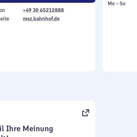
Montag
,
Mo
–
So
on
+49 30 65212888
bis
inkl.
Sonntag
eite
msz.bahnhof.de
l Ihre Meinung