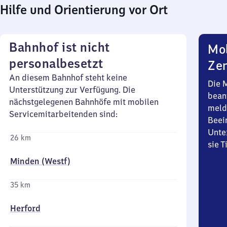
Hilfe und Orientierung vor Ort
Bahnhof ist nicht
Mob
personalbesetzt
Zen
An diesem Bahnhof steht keine
Die 
Unterstützung zur Verfügung. Die
bean
nächstgelegenen Bahnhöfe mit mobilen
meld
Servicemitarbeitenden sind:
Beei
Unte
26 km
sie 
Minden (Westf)
35 km
Herford