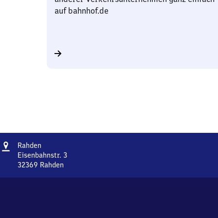
auf bahnhof.de
Adresse
Rahden
Rahden
Eisenbahnstr. 3
32369
Rahden
Rahden,
Eisenbahnstr.
3,
3
2