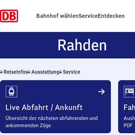
Bahnhof wählen
Service
Entdecken
Rah
Rahden
Reiseinfos
Ausstattung
Service
Reiseinfos
Live Abfahrt / Ankunft
Fa
Übersicht der nächsten abfahrenden und
Aush
ankommenden Züge
PDF