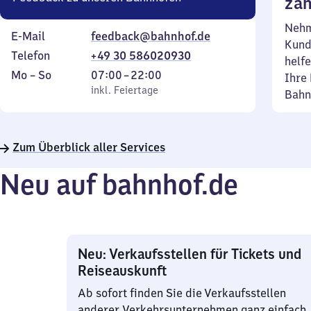
zäh
Nehm
E-Mail
feedback@bahnhof.de
Kund
Telefon
+49 30 586020930
helfe
Montag
,
Von
Mo
–
So
07:00
–
22:00
Ihre 
bis
inkl. Feiertage
7
inkl. Feiertage
Bahn
Sonntag
Uhr
bis
22
Zum Überblick aller Services
Uhr
Neu auf bahnhof.de
Neu: Verkaufsstellen für Tickets und
Reiseauskunft
Ab sofort finden Sie die Verkaufsstellen
anderer Verkehrsunternehmen ganz einfach