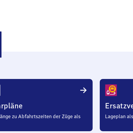
den
hrpläne
Ersatzv
änge zu Abfahrtszeiten der Züge als
Lageplan al