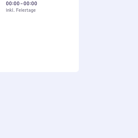
Von
00:00
–
00:00
 Feiertage
0
inkl. Feiertage
Uhr
bis
0
Uhr