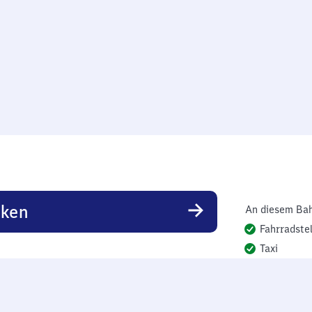
rken
An diesem Bah
Fahrradstel
Taxi