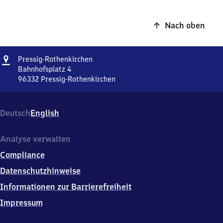
Nach oben
Adresse
Pressig-
Pressig-Rothenkirchen
Rothenkirchen
Bahnhofsplatz 4
96332
Pressig-Rothenkirchen
Pressig-
Rothenkirchen,
Bahnhofsplatz
Deutsch
English
4,
9
6
Analyse verwalten
3
Compliance
3
2
Datenschutzhinweise
Pressig-
Informationen zur Barrierefreiheit
Rothenkirchen
Impressum