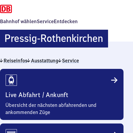
Bahnhof wählen
Service
Entdecken
Pressi
Pressig-Rothenkirchen
Rothen
Reiseinfos
Ausstattung
Service
Reiseinfos
Live Abfahrt / Ankunft
Übersicht der nächsten abfahrenden und
ankommenden Züge