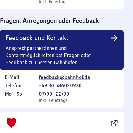
bis
inkl. Feiertage
0
inkl. Feiertage
Sonntag
Uhr
bis
Fragen, Anregungen oder Feedback
0
Uhr
Feedback und Kontakt
Ansprechpartner:innen und
Kontaktmöglichkeiten bei Fragen oder
Feedback zu unseren Bahnhöfen
E-Mail
feedback@bahnhof.de
Telefon
+49 30 586020930
Montag
,
Von
Mo
–
So
07:00
–
22:00
bis
inkl. Feiertage
7
inkl. Feiertage
Sonntag
Uhr
bis
22
Uhr