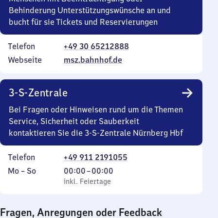
Behinderung Unterstützungswünsche an und
bucht für sie Tickets und Reservierungen
Telefon
+49 30 65212888
Webseite
msz.bahnhof.de
3-S-Zentrale
Bei Fragen oder Hinweisen rund um die Themen
Service, Sicherheit oder Sauberkeit
kontaktieren Sie die 3-S-Zentrale Nürnberg Hbf
Telefon
+49 911 2191055
Montag
,
Von
Mo
–
So
00:00
–
00:00
bis
inkl. Feiertage
0
inkl. Feiertage
Sonntag
Uhr
bis
Fragen, Anregungen oder Feedback
0