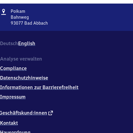
Adresse
Poikam
Poikam
Bahnweg
93077
Bad Abbach
Poikam,
Bahnweg,
9
Deutsch
English
3
0
7
Analyse verwalten
7
Compliance
Bad
Abbach
Datenschutzhinweise
Informationen zur Barrierefreiheit
Impressum
externer
Geschäftskund:innen
Link
Kontakt
Hausordnung