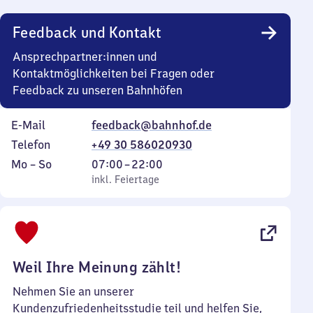
Uhr
Feedback und Kontakt
Ansprechpartner:innen und
Kontaktmöglichkeiten bei Fragen oder
Feedback zu unseren Bahnhöfen
E-Mail
feedback@bahnhof.de
Telefon
+49 30 586020930
Montag
,
Von
Mo
–
So
07:00
–
22:00
bis
inkl. Feiertage
7
inkl. Feiertage
Sonntag
Uhr
bis
22
Uhr
Weil Ihre Meinung zählt!
Nehmen Sie an unserer
Kundenzufriedenheitsstudie teil und helfen Sie,