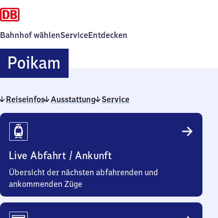
Bahnhof wählen
Service
Entdecken
Poikam
Poikam
Reiseinfos
Ausstattung
Service
Reiseinfos
Live Abfahrt / Ankunft
Übersicht der nächsten abfahrenden und
ankommenden Züge