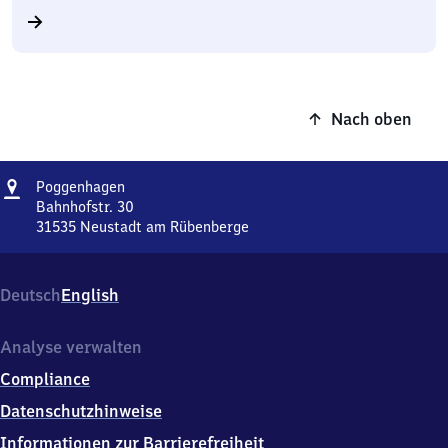
Nach oben
Adresse
Poggenhagen
Poggenhagen
Bahnhofstr. 30
31535
Neustadt am Rübenberge
Poggenhagen,
Bahnhofstr.
30,
Deutsch
English
3
1
5
Analyse verwalten
3
Compliance
5
Neustadt
Datenschutzhinweise
am
Informationen zur Barrierefreiheit
Rübenberge