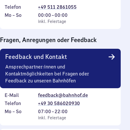
Telefon
+49 511 2861055
Montag
,
Von
Mo
–
So
00:00
–
00:00
bis
inkl. Feiertage
0
inkl. Feiertage
Sonntag
Uhr
bis
Fragen, Anregungen oder Feedback
0
Uhr
Feedback und Kontakt
Ansprechpartner:innen und
Kontaktmöglichkeiten bei Fragen oder
Feedback zu unseren Bahnhöfen
E-Mail
feedback@bahnhof.de
Telefon
+49 30 586020930
Montag
,
Von
Mo
–
So
07:00
–
22:00
bis
inkl. Feiertage
7
inkl. Feiertage
Sonntag
Uhr