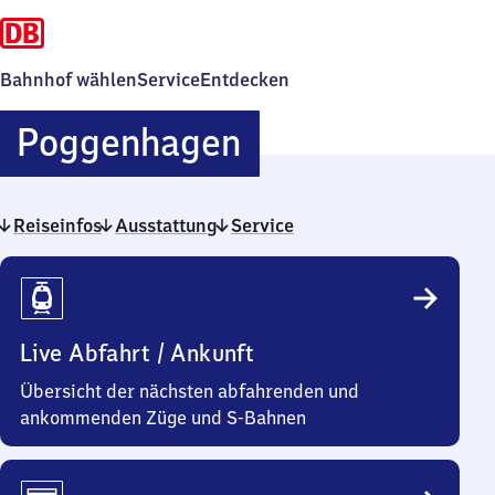
Bahnhof wählen
Service
Entdecken
Poggenhagen
Poggenhagen
Reiseinfos
Ausstattung
Service
Reiseinfos
Live Abfahrt / Ankunft
Übersicht der nächsten abfahrenden und
ankommenden Züge und S-Bahnen