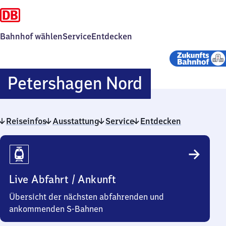
Bahnhof wählen
Service
Entdecken
Petershag
Petershagen Nord
Nord
Reiseinfos
Ausstattung
Service
Entdecken
Reiseinfos
Live Abfahrt / Ankunft
Übersicht der nächsten abfahrenden und
ankommenden S-Bahnen