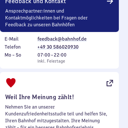
Feedback und Kontakt
Ansprechpartner:innen und
Kontaktmöglichkeiten bei Fragen oder
Feedback zu unseren Bahnhöfen
E-Mail
feedback@bahnhof.de
Telefon
+49 30 586020930
Montag
,
Von
Mo
–
So
07:00
–
22:00
bis
inkl. Feiertage
7
inkl. Feiertage
Sonntag
Uhr
bis
22
Uhr
Weil Ihre Meinung zählt!
Nehmen Sie an unserer
Kundenzufriedenheitsstudie teil und helfen Sie,
Ihren Bahnhof mitzugestalten. Ihre Meinung
zählt – für ein besseres Bahnhofserlebnis.