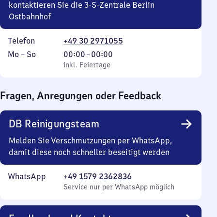
kontaktieren Sie die 3-S-Zentrale Berlin
Ostbahnhof
Telefon
+49 30 2971055
Montag
,
Von
Mo
–
So
00:00
–
00:00
bis
inkl. Feiertage
0
inkl. Feiertage
Sonntag
Uhr
bis
Fragen, Anregungen oder Feedback
0
Uhr
DB Reinigungsteam
Melden Sie Verschmutzungen per WhatsApp,
damit diese noch schneller beseitigt werden
WhatsApp
+49 1579 2362836
Service nur per WhatsApp möglich