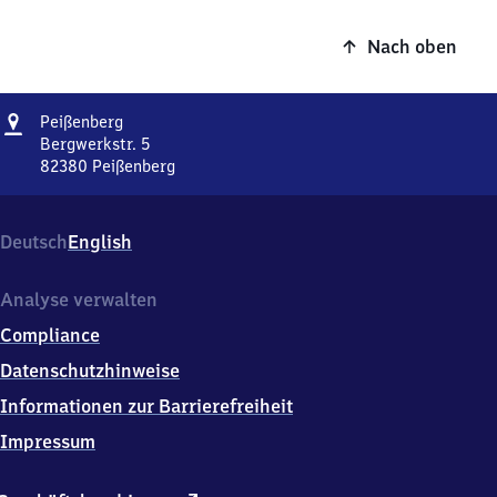
Nach oben
Adresse
Peißenberg
Peißenberg
Bergwerkstr. 5
82380
Peißenberg
Peißenberg,
Bergwerkstr.
5,
Deutsch
English
8
2
3
Analyse verwalten
8
Compliance
0
Peißenberg
Datenschutzhinweise
Informationen zur Barrierefreiheit
Impressum