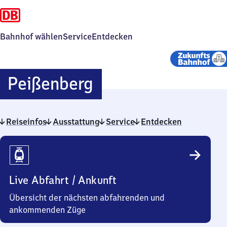
Bahnhof wählen
Service
Entdecken
Peißenberg
Peißenberg
Reiseinfos
Ausstattung
Service
Entdecken
Reiseinfos
Live Abfahrt / Ankunft
Übersicht der nächsten abfahrenden und
ankommenden Züge