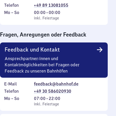
Telefon
+49 89 13081055
Montag
,
Von
Mo
–
So
00:00
–
00:00
bis
inkl. Feiertage
0
inkl. Feiertage
Sonntag
Uhr
bis
Fragen, Anregungen oder Feedback
0
Uhr
Feedback und Kontakt
Ansprechpartner:innen und
Kontaktmöglichkeiten bei Fragen oder
Feedback zu unseren Bahnhöfen
E-Mail
feedback@bahnhof.de
Telefon
+49 30 586020930
Montag
,
Von
Mo
–
So
07:00
–
22:00
bis
inkl. Feiertage
7
inkl. Feiertage
Sonntag
Uhr