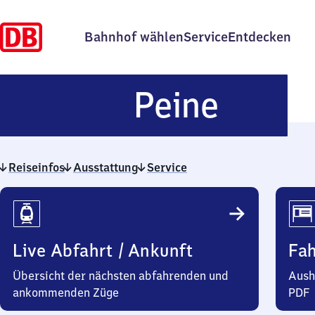
Bahnhof wählen
Service
Entdecken
Peine
Peine
Reiseinfos
Ausstattung
Service
Reiseinfos
Live Abfahrt / Ankunft
Fa
Übersicht der nächsten abfahrenden und
Aush
ankommenden Züge
PDF