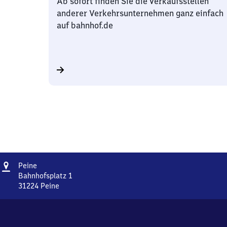
Ab sofort finden Sie die Verkaufsstellen
anderer Verkehrsunternehmen ganz einfach
auf bahnhof.de
Adresse
Peine
Peine
Bahnhofsplatz 1
31224
Peine
Peine,
Bahnhofsplatz
1,
3