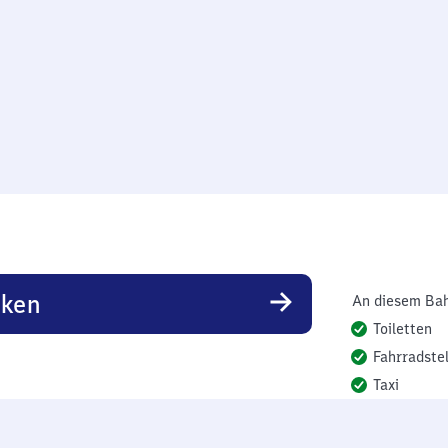
rken
An diesem Bah
Toiletten
Fahrradstel
Taxi