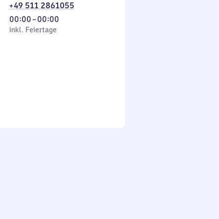
+49 511 2861055
Von
00:00
–
00:00
 Feiertage
0
inkl. Feiertage
Uhr
bis
0
Uhr