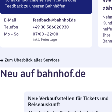
Wei
Kontaktmöglichkeiten bei Fragen oder
Feedback zu unseren Bahnhöfen
zäh
Nehm
E-Mail
feedback@bahnhof.de
Kund
Telefon
+49 30 586020930
helfe
Montag
,
Von
Mo
–
So
07:00
–
22:00
Ihre 
bis
inkl. Feiertage
7
inkl. Feiertage
Bahn
Sonntag
Uhr
bis
22
Zum Überblick aller Services
Uhr
Neu auf bahnhof.de
Neu: Verkaufsstellen für Tickets und
Reiseauskunft