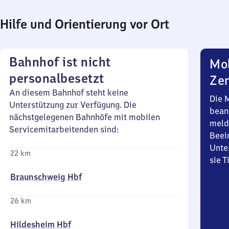
Hilfe und Orientierung vor Ort
Bahnhof ist nicht
Mob
personalbesetzt
Zen
An diesem Bahnhof steht keine
Die 
Unterstützung zur Verfügung. Die
bean
nächstgelegenen Bahnhöfe mit mobilen
meld
Servicemitarbeitenden sind:
Beei
Unte
22 km
sie 
Braunschweig Hbf
26 km
Hildesheim Hbf