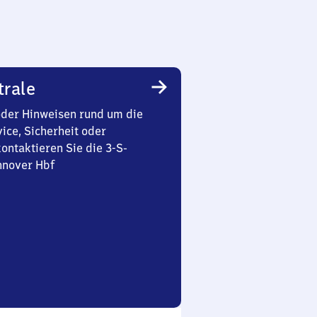
trale
oder Hinweisen rund um die
ice, Sicherheit oder
ontaktieren Sie die 3-S-
nnover Hbf