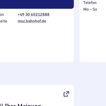
Telefon
Montag
,
Mo
–
So
on
+49 30 65212888
bis
inkl.
Sonntag
eite
msz.bahnhof.de