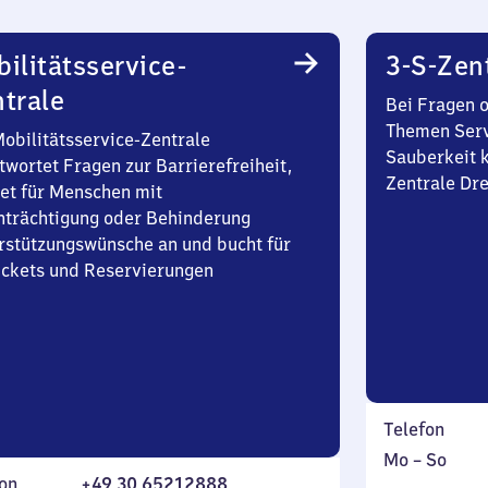
ilitätsservice-
3-S-Zen
trale
Bei Fragen 
Themen Serv
Mobilitätsservice-Zentrale
Sauberkeit k
twortet Fragen zur Barrierefreiheit,
Zentrale Dr
et für Menschen mit
nträchtigung oder Behinderung
rstützungswünsche an und bucht für
Tickets und Reservierungen
Telefon
Montag
,
Mo
–
So
on
+49 30 65212888
bis
inkl.