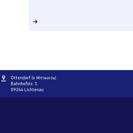
Adresse
Ottendorf
Ottendorf
(b Mittweida)
(bei
Bahnhofstr. 1
Mittweida)
09244
Lichtenau
Ottendorf
(bei
Mittweida),
Bahnhofstr.
1,
0
9