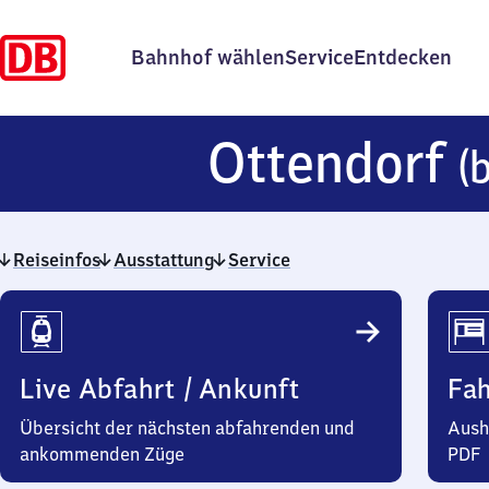
Bahnhof wählen
Service
Entdecken
Ottendorf
(
Reiseinfos
Ausstattung
Service
Reiseinfos
Live Abfahrt / Ankunft
Fa
Übersicht der nächsten abfahrenden und
Aush
ankommenden Züge
PDF