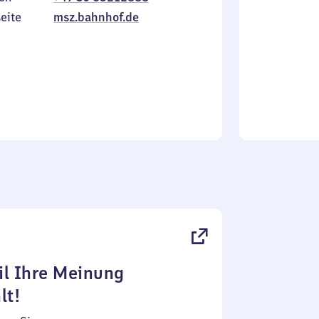
Sonntag
eite
msz.bahnhof.de
l Ihre Meinung
lt!