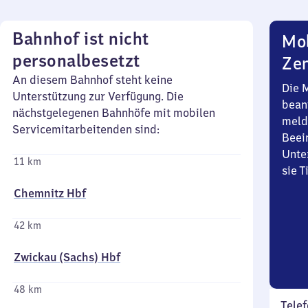
Bahnhof ist nicht
Mob
personalbesetzt
Zen
An diesem Bahnhof steht keine
Die 
Unterstützung zur Verfügung. Die
bean
nächstgelegenen Bahnhöfe mit mobilen
meld
Servicemitarbeitenden sind:
Beei
Unte
11 km
sie 
Chemnitz Hbf
42 km
Zwickau (Sachs) Hbf
48 km
Telef