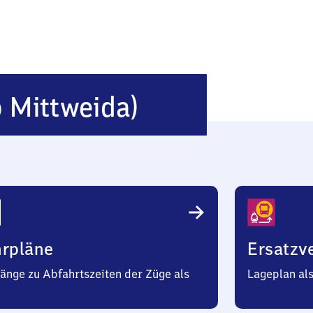
Ottendorf
b Mittweida)
(bei
Mittweida)
hrpläne
Ersatzv
änge zu Abfahrtszeiten der Züge als
Lageplan al