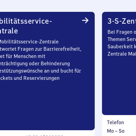
ilitätsservice-
3-S-Zen
trale
Bei Fragen 
Themen Serv
Mobilitätsservice-Zentrale
Sauberkeit k
twortet Fragen zur Barrierefreiheit,
Zentrale Ma
et für Menschen mit
nträchtigung oder Behinderung
rstützungswünsche an und bucht für
Tickets und Reservierungen
Telefon
Montag
,
Mo
–
So