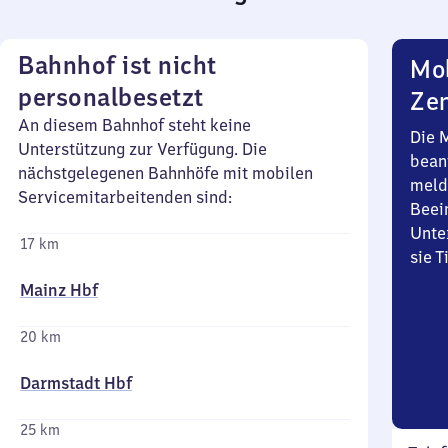
Bahnhof ist nicht
Mob
personalbesetzt
Zen
An diesem Bahnhof steht keine
Die 
Unterstützung zur Verfügung. Die
bean
nächstgelegenen Bahnhöfe mit mobilen
meld
Servicemitarbeitenden sind:
Beei
Unte
17 km
sie 
Mainz Hbf
20 km
Darmstadt Hbf
25 km