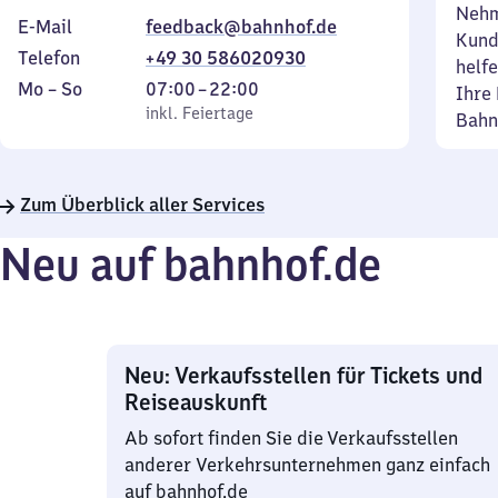
Nehm
E-Mail
feedback@bahnhof.de
Kund
Telefon
+49 30 586020930
helfe
Montag
,
Von
Mo
–
So
07:00
–
22:00
Ihre 
bis
inkl. Feiertage
7
inkl. Feiertage
Bahn
Sonntag
Uhr
bis
22
Zum Überblick aller Services
Uhr
Neu auf bahnhof.de
Neu: Verkaufsstellen für Tickets und
Reiseauskunft
Ab sofort finden Sie die Verkaufsstellen
anderer Verkehrsunternehmen ganz einfach
auf bahnhof.de