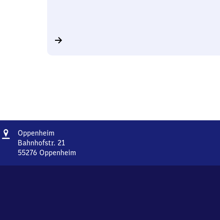
Adresse
Oppenheim
Oppenheim
Bahnhofstr. 21
55276
Oppenheim
Oppenheim,
Bahnhofstr.
21,
5
5
2