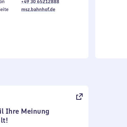
on
+49 30 65212888
bis
inkl.
Sonntag
eite
msz.bahnhof.de
l Ihre Meinung
lt!