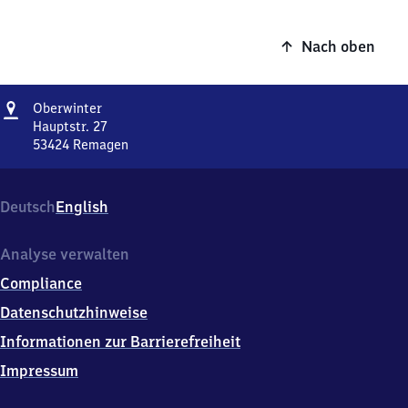
Nach oben
Adresse
Oberwinter
Oberwinter
Hauptstr. 27
53424
Remagen
Oberwinter,
Hauptstr.
27,
Deutsch
English
5
3
4
Analyse verwalten
2
Compliance
4
Remagen
Datenschutzhinweise
Informationen zur Barrierefreiheit
Impressum