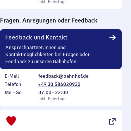
bis
inkl. Feiertage
0
inkl. Feiertage
Sonntag
Uhr
bis
Fragen, Anregungen oder Feedback
0
Uhr
Feedback und Kontakt
Ansprechpartner:innen und
Kontaktmöglichkeiten bei Fragen oder
Feedback zu unseren Bahnhöfen
E-Mail
feedback@bahnhof.de
Telefon
+49 30 586020930
Montag
,
Von
Mo
–
So
07:00
–
22:00
bis
inkl. Feiertage
7
inkl. Feiertage
Sonntag
Uhr
bis
22
Uhr