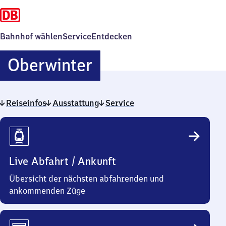
Bahnhof wählen
Service
Entdecken
Oberwinter
Oberwinter
Reiseinfos
Ausstattung
Service
Reiseinfos
Live Abfahrt / Ankunft
Übersicht der nächsten abfahrenden und
ankommenden Züge