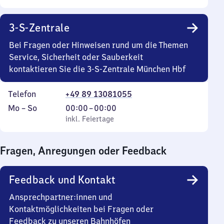
3-S-Zentrale
Bei Fragen oder Hinweisen rund um die Themen
Service, Sicherheit oder Sauberkeit
kontaktieren Sie die 3-S-Zentrale München Hbf
Telefon
+49 89 13081055
Montag
,
Von
Mo
–
So
00:00
–
00:00
bis
inkl. Feiertage
0
inkl. Feiertage
Sonntag
Uhr
bis
Fragen, Anregungen oder Feedback
0
Uhr
Feedback und Kontakt
Ansprechpartner:innen und
Kontaktmöglichkeiten bei Fragen oder
Feedback zu unseren Bahnhöfen