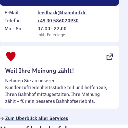
E-Mail
feedback@bahnhof.de
Telefon
+49 30 586020930
Montag
,
Von
Mo
–
So
07:00
–
22:00
bis
inkl. Feiertage
7
inkl. Feiertage
Sonntag
Uhr
bis
22
Uhr
Weil Ihre Meinung zählt!
Nehmen Sie an unserer
Kundenzufriedenheitsstudie teil und helfen Sie,
Ihren Bahnhof mitzugestalten. Ihre Meinung
zählt – für ein besseres Bahnhofserlebnis.
Zum Überblick aller Services