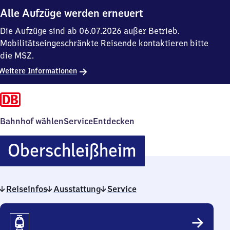
Alle Aufzüge werden erneuert
Die Aufzüge sind ab 06.07.2026 außer Betrieb.
Mobilitätseingeschränkte Reisende kontaktieren bitte
die MSZ.
Weitere Informationen
Bahnhof wählen
Service
Entdecken
Oberschleiß
Oberschleißheim
Reiseinfos
Ausstattung
Service
Reiseinfos