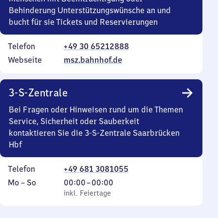
Behinderung Unterstützungswünsche an und
bucht für sie Tickets und Reservierungen
Telefon
+49 30 65212888
Webseite
msz.bahnhof.de
3-S-Zentrale
Bei Fragen oder Hinweisen rund um die Themen
Service, Sicherheit oder Sauberkeit
kontaktieren Sie die 3-S-Zentrale Saarbrücken
Hbf
Telefon
+49 681 3081055
Montag
,
Von
Mo
–
So
00:00
–
00:00
bis
inkl. Feiertage
0
inkl. Feiertage
Sonntag
Uhr
bis