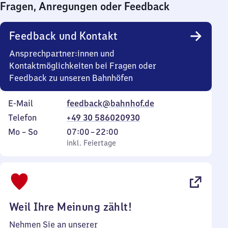
Fragen, Anregungen oder Feedback
0
Uhr
Feedback und Kontakt
Ansprechpartner:innen und
Kontaktmöglichkeiten bei Fragen oder
Feedback zu unseren Bahnhöfen
E-Mail
feedback@bahnhof.de
Telefon
+49 30 586020930
Montag
,
Von
Mo
–
So
07:00
–
22:00
bis
inkl. Feiertage
7
inkl. Feiertage
Sonntag
Uhr
bis
22
Uhr
Weil Ihre Meinung zählt!
Nehmen Sie an unserer