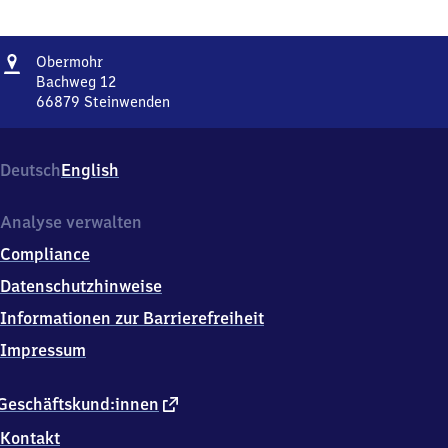
Adresse
Obermohr
Obermohr
Bachweg 12
66879
Steinwenden
Obermohr,
Bachweg
12,
Deutsch
English
6
6
8
Analyse verwalten
7
Compliance
9
Steinwenden
Datenschutzhinweise
Informationen zur Barrierefreiheit
Impressum
externer
Geschäftskund:innen
Link
Kontakt