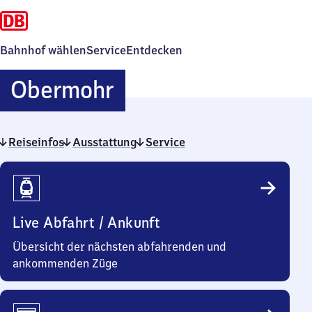
Bahnhof wählen
Service
Entdecken
Obermohr
Obermohr
Reiseinfos
Ausstattung
Service
Reiseinfos
Live Abfahrt / Ankunft
Übersicht der nächsten abfahrenden und
ankommenden Züge