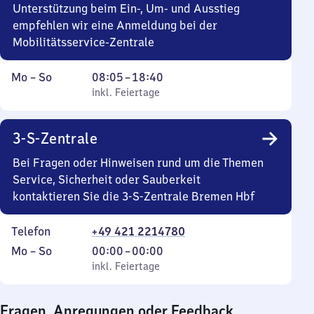
Unterstützung beim Ein-, Um- und Ausstieg
empfehlen wir eine Anmeldung bei der
Mobilitätsservice-Zentrale
Montag
,
Von
Mo
–
So
08:05
–
18:40
bis
inkl. Feiertage
8
inkl. Feiertage
Sonntag
Uhr
5
3-S-Zentrale
bis
18
Bei Fragen oder Hinweisen rund um die Themen
Uhr
Service, Sicherheit oder Sauberkeit
40
kontaktieren Sie die 3-S-Zentrale Bremen Hbf
Telefon
+49 421 2214780
Montag
,
Von
Mo
–
So
00:00
–
00:00
bis
inkl. Feiertage
0
inkl. Feiertage
Sonntag
Uhr
bis
Fragen, Anregungen oder Feedback