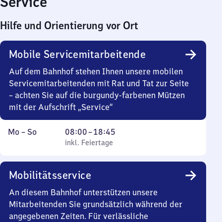
Service
Hilfe und Orientierung vor Ort
Mobile Servicemitarbeitende
Auf dem Bahnhof stehen Ihnen unsere mobilen
Servicemitarbeitenden mit Rat und Tat zur Seite
– achten Sie auf die burgundy-farbenen Mützen
mit der Aufschrift „Service“
Montag
,
Von
Mo
–
So
08:00
–
18:45
bis
inkl. Feiertage
8
inkl. Feiertage
Sonntag
Uhr
bis
Mobilitätsservice
18
Uhr
An diesem Bahnhof unterstützen unsere
45
Mitarbeitenden Sie grundsätzlich während der
angegebenen Zeiten. Für verlässliche