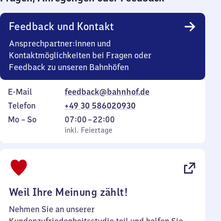
0
Uhr
Feedback und Kontakt
Ansprechpartner:innen und
Kontaktmöglichkeiten bei Fragen oder
Feedback zu unseren Bahnhöfen
E-Mail
feedback@bahnhof.de
Telefon
+49 30 586020930
Montag
,
Von
Mo
–
So
07:00
–
22:00
bis
inkl. Feiertage
7
inkl. Feiertage
Sonntag
Uhr
bis
22
Uhr
Weil Ihre Meinung zählt!
Nehmen Sie an unserer