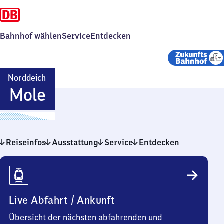
Bahnhof wählen
Service
Entdecken
Norddeich
Norddeich
Mole
Mole
Reiseinfos
Ausstattung
Service
Entdecken
Reiseinfos
Live Abfahrt / Ankunft
Übersicht der nächsten abfahrenden und