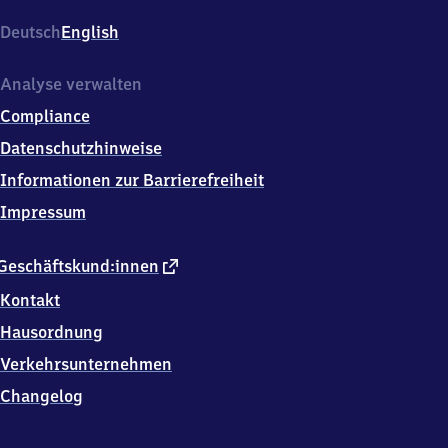
Mole,
Hafenstr.
Deutsch
English
1,
2
6
Analyse verwalten
5
Compliance
0
6
Datenschutzhinweise
Norden
Informationen zur Barrierefreiheit
Impressum
externer
Geschäftskund:innen
Link
Kontakt
Hausordnung
Verkehrsunternehmen
Changelog