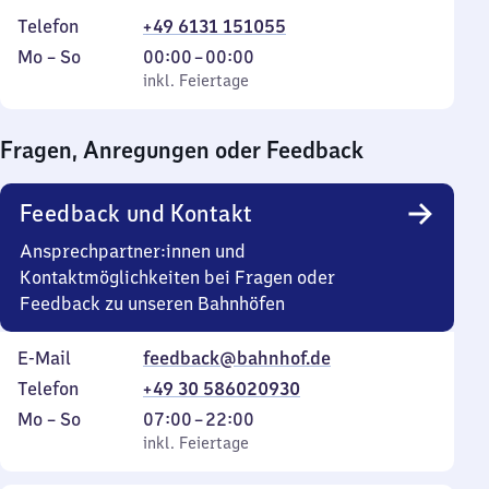
Telefon
+49 6131 151055
Montag
,
Von
Mo
–
So
00:00
–
00:00
bis
inkl. Feiertage
0
inkl. Feiertage
Sonntag
Uhr
bis
Fragen, Anregungen oder Feedback
0
Uhr
Feedback und Kontakt
Ansprechpartner:innen und
Kontaktmöglichkeiten bei Fragen oder
Feedback zu unseren Bahnhöfen
E-Mail
feedback@bahnhof.de
Telefon
+49 30 586020930
Montag
,
Von
Mo
–
So
07:00
–
22:00
bis
inkl. Feiertage
7
inkl. Feiertage
Sonntag
Uhr