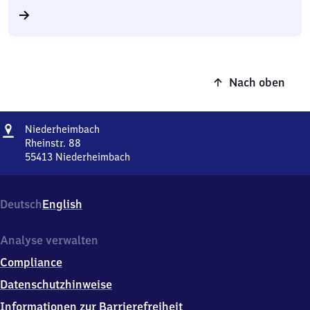
Nach oben
Adresse
Niederheimbach
Niederheimbach
Rheinstr. 88
55413
Niederheimbach
Niederheimbach,
Rheinstr.
88,
Deutsch
English
5
5
4
Analyse verwalten
1
Compliance
3
Niederheimbach
Datenschutzhinweise
Informationen zur Barrierefreiheit