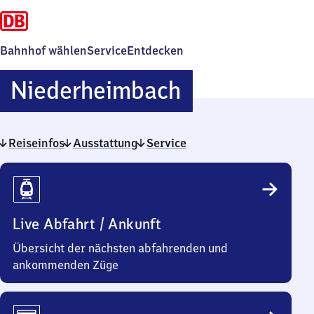
Bahnhof wählen
Service
Entdecken
Niederheimb
Niederheimbach
Reiseinfos
Ausstattung
Service
Reiseinfos
Live Abfahrt / Ankunft
Übersicht der nächsten abfahrenden und
ankommenden Züge