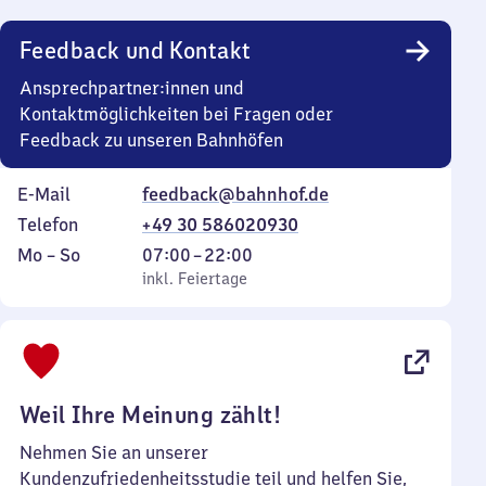
Uhr
Feedback und Kontakt
Ansprechpartner:innen und
Kontaktmöglichkeiten bei Fragen oder
Feedback zu unseren Bahnhöfen
E-Mail
feedback@bahnhof.de
Telefon
+49 30 586020930
Montag
,
Von
Mo
–
So
07:00
–
22:00
bis
inkl. Feiertage
7
inkl. Feiertage
Sonntag
Uhr
bis
22
Uhr
Weil Ihre Meinung zählt!
Nehmen Sie an unserer
Kundenzufriedenheitsstudie teil und helfen Sie,