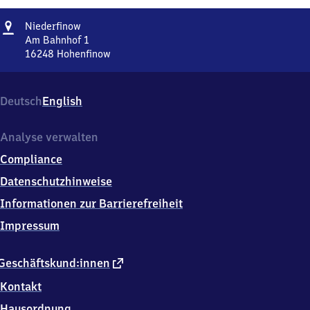
Adresse
Niederfinow
Niederfinow
Am Bahnhof 1
16248
Hohenfinow
Niederfinow,
Am
Bahnhof
Deutsch
English
1,
1
6
Analyse verwalten
2
Compliance
4
8
Datenschutzhinweise
Hohenfinow
Informationen zur Barrierefreiheit
Impressum
externer
Geschäftskund:innen
Link
Kontakt
Hausordnung