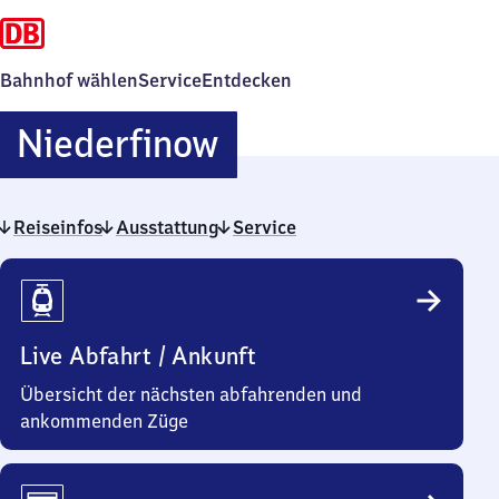
Bahnhof wählen
Service
Entdecken
Niederfinow
Niederfinow
Reiseinfos
Ausstattung
Service
Reiseinfos
Live Abfahrt / Ankunft
Übersicht der nächsten abfahrenden und
ankommenden Züge