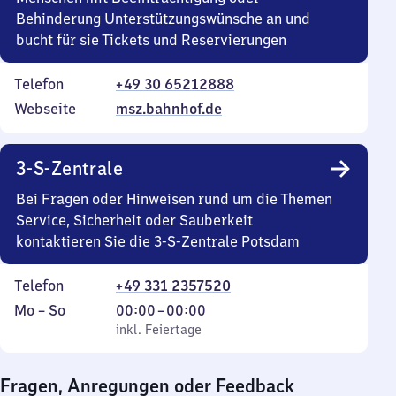
Behinderung Unterstützungswünsche an und
bucht für sie Tickets und Reservierungen
Telefon
+49 30 65212888
Webseite
msz.bahnhof.de
3-S-Zentrale
Bei Fragen oder Hinweisen rund um die Themen
Service, Sicherheit oder Sauberkeit
kontaktieren Sie die 3-S-Zentrale Potsdam
Telefon
+49 331 2357520
Montag
,
Von
Mo
–
So
00:00
–
00:00
bis
inkl. Feiertage
0
inkl. Feiertage
Sonntag
Uhr
bis
Fragen, Anregungen oder Feedback
0