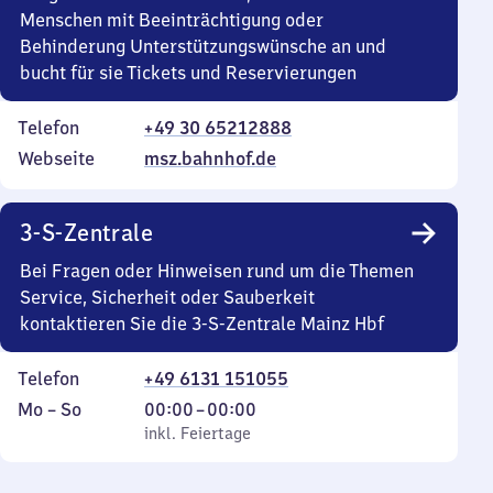
Menschen mit Beeinträchtigung oder
Behinderung Unterstützungswünsche an und
bucht für sie Tickets und Reservierungen
Telefon
+49 30 65212888
Webseite
msz.bahnhof.de
3-S-Zentrale
Bei Fragen oder Hinweisen rund um die Themen
Service, Sicherheit oder Sauberkeit
kontaktieren Sie die 3-S-Zentrale Mainz Hbf
Telefon
+49 6131 151055
Montag
,
Von
Mo
–
So
00:00
–
00:00
bis
inkl. Feiertage
0
inkl. Feiertage
Sonntag
Uhr
bis