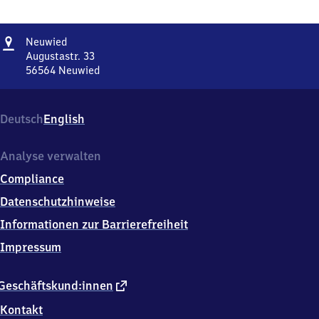
Adresse
Neuwied
Neuwied
Augustastr. 33
56564
Neuwied
Neuwied,
Augustastr.
33,
Deutsch
English
5
6
5
Analyse verwalten
6
Compliance
4
Neuwied
Datenschutzhinweise
Informationen zur Barrierefreiheit
Impressum
externer
Geschäftskund:innen
Link
Kontakt