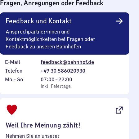
Fragen, Anregungen oder Feedback
0
Uhr
Feedback und Kontakt
Ansprechpartner:innen und
Kontaktmöglichkeiten bei Fragen oder
Feedback zu unseren Bahnhöfen
E-Mail
feedback@bahnhof.de
Telefon
+49 30 586020930
Montag
,
Von
Mo
–
So
07:00
–
22:00
bis
inkl. Feiertage
7
inkl. Feiertage
Sonntag
Uhr
bis
22
Uhr
Weil Ihre Meinung zählt!
Nehmen Sie an unserer