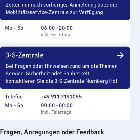
Zeiten nur nach vorheriger Anmeldung über die
Mobilitätsservice-Zentrale zur Verfügung
Montag
,
Von
Mo
–
So
06:00
–
20:00
bis
inkl. Feiertage
6
inkl. Feiertage
Sonntag
Uhr
bis
3-S-Zentrale
20
Uhr
Bei Fragen oder Hinweisen rund um die Themen
Service, Sicherheit oder Sauberkeit
kontaktieren Sie die 3-S-Zentrale Nürnberg Hbf
Telefon
+49 911 2191055
Montag
,
Von
Mo
–
So
00:00
–
00:00
bis
inkl. Feiertage
0
inkl. Feiertage
Sonntag
Uhr
bis
Fragen, Anregungen oder Feedback
0