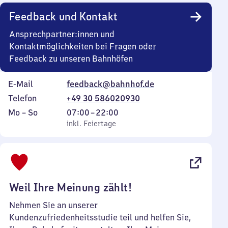
Uhr
Feedback und Kontakt
Ansprechpartner:innen und
Kontaktmöglichkeiten bei Fragen oder
Feedback zu unseren Bahnhöfen
E-Mail
feedback@bahnhof.de
Telefon
+49 30 586020930
Montag
,
Von
Mo
–
So
07:00
–
22:00
bis
inkl. Feiertage
7
inkl. Feiertage
Sonntag
Uhr
bis
22
Uhr
Weil Ihre Meinung zählt!
Nehmen Sie an unserer
Kundenzufriedenheitsstudie teil und helfen Sie,