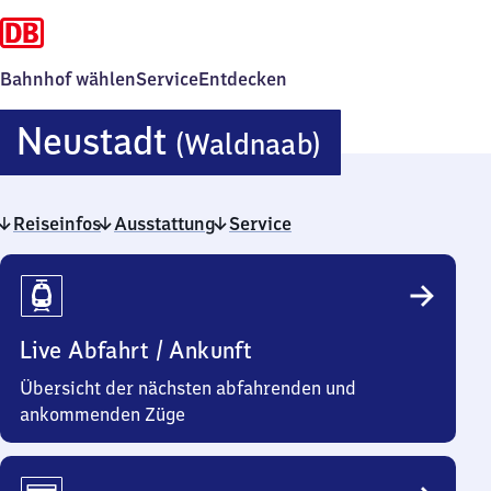
Bahnhof wählen
Service
Entdecken
Neustadt
Neustadt
(Waldnaab)
(Waldnaab
Reiseinfos
Ausstattung
Service
Reiseinfos
Live Abfahrt / Ankunft
Übersicht der nächsten abfahrenden und
ankommenden Züge