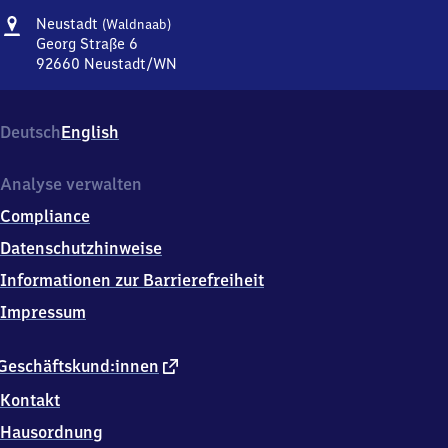
Adresse
Neustadt
Neustadt
(Waldnaab)
(Waldnaab)
Georg Straße 6
92660
Neustadt/WN
Neustadt
(Waldnaab),
Georg
Deutsch
English
Straße
6,
9
Analyse verwalten
2
Compliance
6
6
Datenschutzhinweise
0
Informationen zur Barrierefreiheit
Neustadt/WN
Impressum
externer
Geschäftskund:innen
Link
Kontakt
Hausordnung