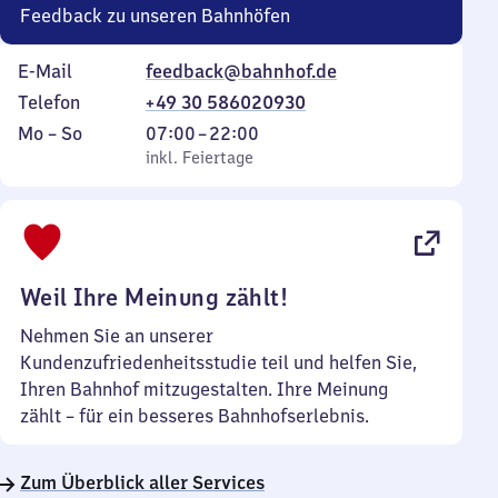
Feedback zu unseren Bahnhöfen
E-Mail
feedback@bahnhof.de
Telefon
+49 30 586020930
Montag
,
Von
Mo
–
So
07:00
–
22:00
bis
inkl. Feiertage
7
inkl. Feiertage
Sonntag
Uhr
bis
22
Uhr
Weil Ihre Meinung zählt!
Nehmen Sie an unserer
Kundenzufriedenheitsstudie teil und helfen Sie,
Ihren Bahnhof mitzugestalten. Ihre Meinung
zählt – für ein besseres Bahnhofserlebnis.
Zum Überblick aller Services