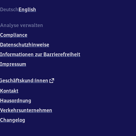
Bahnhofstraße
9,
Deutsch
English
6
8
8
Analyse verwalten
0
Compliance
9
Neulußheim
Datenschutzhinweise
Informationen zur Barrierefreiheit
Impressum
externer
Geschäftskund:innen
Link
Kontakt
Hausordnung
Verkehrsunternehmen
Changelog