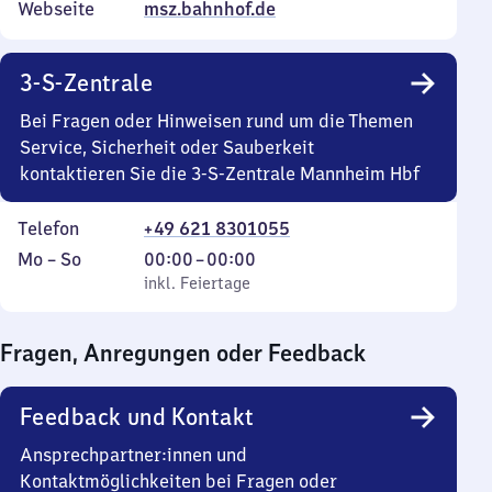
Webseite
msz.bahnhof.de
3-S-Zentrale
Bei Fragen oder Hinweisen rund um die Themen
Service, Sicherheit oder Sauberkeit
kontaktieren Sie die 3-S-Zentrale Mannheim Hbf
Telefon
+49 621 8301055
Montag
,
Von
Mo
–
So
00:00
–
00:00
bis
inkl. Feiertage
0
inkl. Feiertage
Sonntag
Uhr
bis
Fragen, Anregungen oder Feedback
0
Uhr
Feedback und Kontakt
Ansprechpartner:innen und
Kontaktmöglichkeiten bei Fragen oder