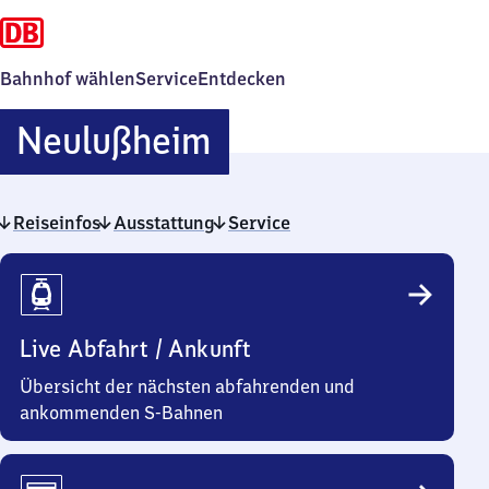
Bahnhof wählen
Service
Entdecken
Neulußheim
Neulußheim
Reiseinfos
Ausstattung
Service
Reiseinfos
Live Abfahrt / Ankunft
Übersicht der nächsten abfahrenden und
ankommenden S-Bahnen