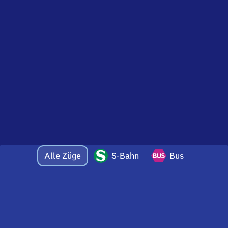
Alle Züge
S-Bahn
Bus
Bei Fragen oder Feedback zu dieser Abfahrtstafel
wenden Sie sich gerne per E-Mail an