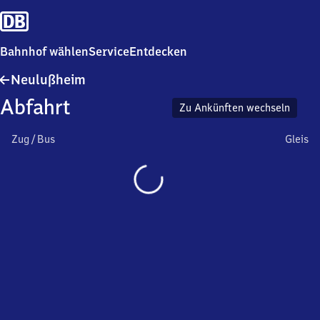
Bahnhof wählen
Service
Entdecken
Neulußheim
Neulußheim
Abfahrt
Zu Ankünften wechseln
Zug / Bus
Gleis
Wird
geladen…