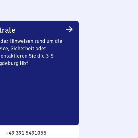
trale
oder Hinweisen rund um die
ice, Sicherheit oder
ontaktieren Sie die 3-S-
gdeburg Hbf
+49 391 5491055