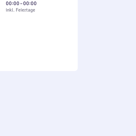
Von
00:00
–
00:00
 Feiertage
0
inkl. Feiertage
Uhr
bis
0
Uhr