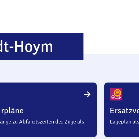
Nachtersted
dt-Hoym
Hoym
hrpläne
Ersatzv
änge zu Abfahrtszeiten der Züge als
Lageplan al