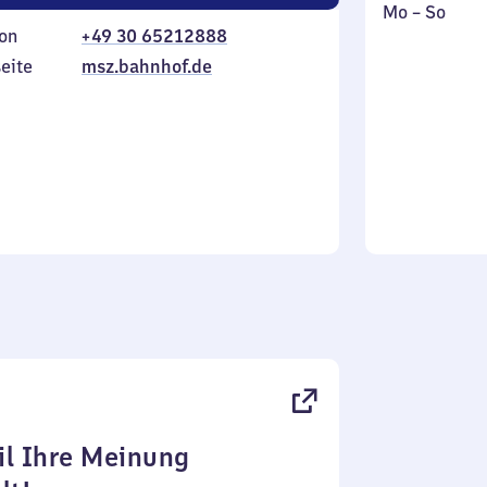
Montag
,
Mo
–
So
on
+49 30 65212888
bis
inkl.
Sonntag
eite
msz.bahnhof.de
l Ihre Meinung