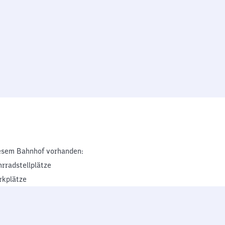
esem Bahnhof vorhanden:
hrradstellplätze
rkplätze