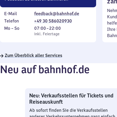
zäh
Nehm
E-Mail
feedback@bahnhof.de
Kund
Telefon
+49 30 586020930
helfe
Montag
,
Von
Mo
–
So
07:00
–
22:00
Ihre 
bis
inkl. Feiertage
7
inkl. Feiertage
Bahn
Sonntag
Uhr
bis
22
Zum Überblick aller Services
Uhr
Neu auf bahnhof.de
Neu: Verkaufsstellen für Tickets und
Reiseauskunft
Ab sofort finden Sie die Verkaufsstellen
anderer Verkehrsunternehmen ganz einfach