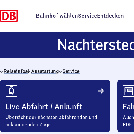
Bahnhof wählen
Service
Entdecken
Nachterste
Reiseinfos
Ausstattung
Service
Reiseinfos
Live Abfahrt / Ankunft
Fa
Übersicht der nächsten abfahrenden und
Aush
ankommenden Züge
PDF