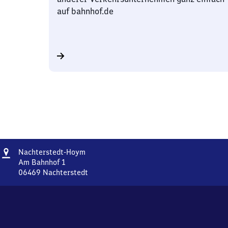
auf bahnhof.de
Adresse
Nachterstedt-
Nachterstedt-Hoym
Hoym
Am Bahnhof 1
06469
Nachterstedt
Nachterstedt-
Hoym,
Am
Bahnhof
1,