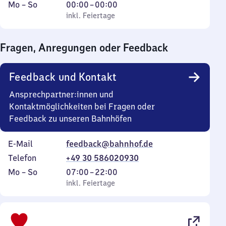
Montag
,
Von
Mo
–
So
00:00
–
00:00
bis
inkl. Feiertage
0
inkl. Feiertage
Sonntag
Uhr
bis
Fragen, Anregungen oder Feedback
0
Uhr
Feedback und Kontakt
Ansprechpartner:innen und
Kontaktmöglichkeiten bei Fragen oder
Feedback zu unseren Bahnhöfen
E-Mail
feedback@bahnhof.de
Telefon
+49 30 586020930
Montag
,
Von
Mo
–
So
07:00
–
22:00
bis
inkl. Feiertage
7
inkl. Feiertage
Sonntag
Uhr
bis
22