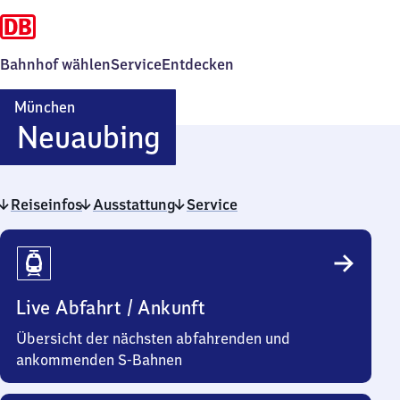
Bahnhof wählen
Service
Entdecken
München
München-
Neuaubing
Neuaubing
Reiseinfos
Ausstattung
Service
Reiseinfos
Live Abfahrt / Ankunft
Übersicht der nächsten abfahrenden und
ankommenden S-Bahnen