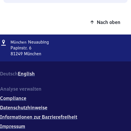
Nach oben
Adresse
München-
Neuaubing
München
Neuaubing
Papinstr. 6
81249
München
München-
Neuaubing,
Papinstr.
Deutsch
English
6,
8
1
Analyse verwalten
2
Compliance
4
9
Datenschutzhinweise
München
Informationen zur Barrierefreiheit
Impressum