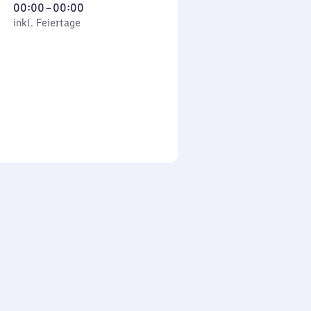
Von
00:00
–
00:00
 Feiertage
0
inkl. Feiertage
Uhr
bis
0
Uhr