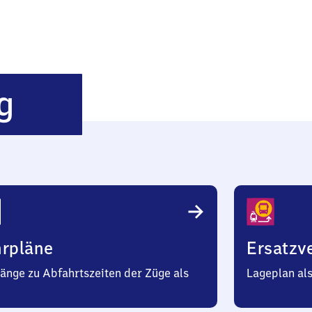
München-
g
Aubing
hrpläne
Ersatzv
änge zu Abfahrtszeiten der Züge als
Lageplan al