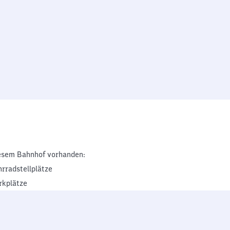
esem Bahnhof vorhanden:
hrradstellplätze
rkplätze