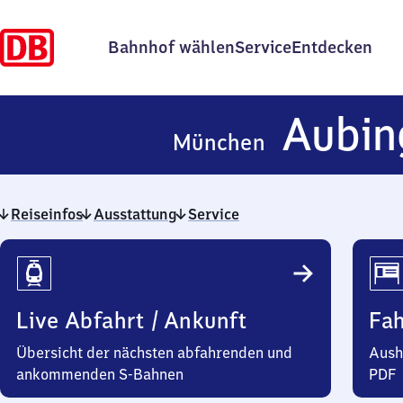
Bahnhof wählen
Service
Entdecken
Aubin
München
Reiseinfos
Ausstattung
Service
Reiseinfos
Live Abfahrt / Ankunft
Fa
Übersicht der nächsten abfahrenden und
Aush
ankommenden S-Bahnen
PDF