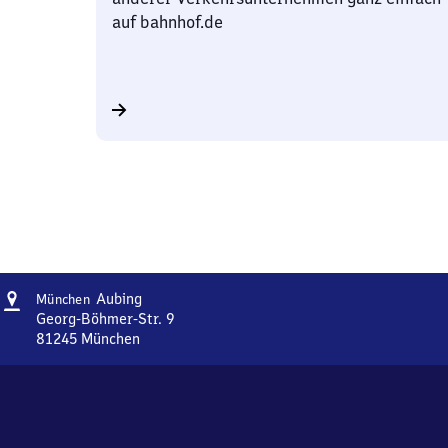
auf bahnhof.de
Adresse
München-
Aubing
München
Aubing
Georg-Böhmer-Str. 9
81245
München
München-
Aubing,
Georg-
Böhmer-
Str.