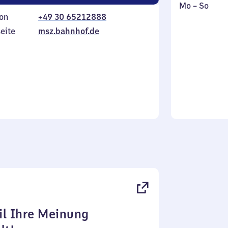
Montag
,
Mo
–
So
on
+49 30 65212888
bis
inkl.
Sonntag
eite
msz.bahnhof.de
l Ihre Meinung