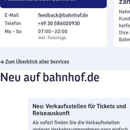
zäh
Nehm
E-Mail
feedback@bahnhof.de
Kund
Telefon
+49 30 586020930
helfe
Montag
,
Von
Mo
–
So
07:00
–
22:00
Ihre 
bis
inkl. Feiertage
7
inkl. Feiertage
Bahn
Sonntag
Uhr
bis
22
Zum Überblick aller Services
Uhr
Neu auf bahnhof.de
Neu: Verkaufsstellen für Tickets und
Reiseauskunft
Ab sofort finden Sie die Verkaufsstellen
anderer Verkehrsunternehmen ganz einfach