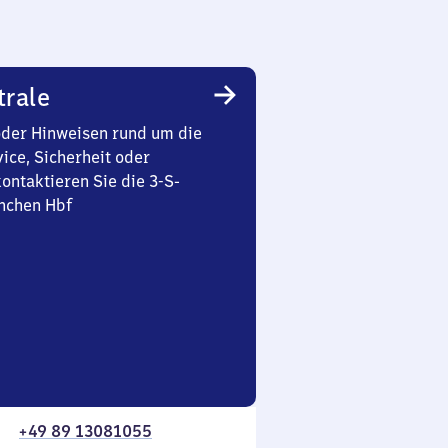
trale
oder Hinweisen rund um die
ice, Sicherheit oder
ontaktieren Sie die 3-S-
nchen Hbf
+49 89 13081055