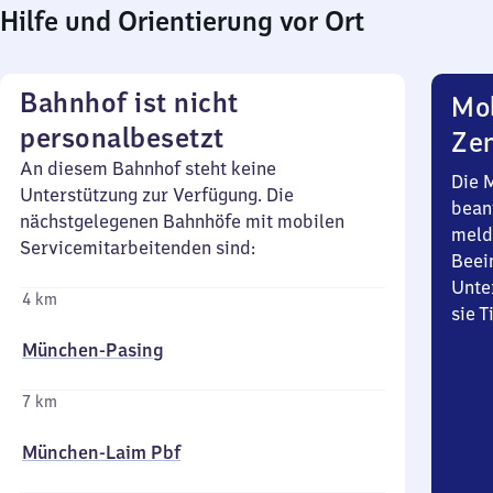
Hilfe und Orientierung vor Ort
Bahnhof ist nicht
Mob
personalbesetzt
Zen
An diesem Bahnhof steht keine
Die 
Unterstützung zur Verfügung. Die
bean
nächstgelegenen Bahnhöfe mit mobilen
meld
Servicemitarbeitenden sind:
Beei
Unte
4 km
sie 
München-Pasing
7 km
München-Laim Pbf