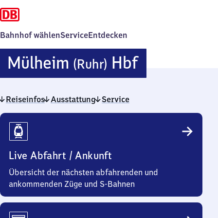
Bahnhof wählen
Service
Entdecken
Mülheim
Mülheim
Hbf
(Ruhr)
(Ruhr)
Reiseinfos
Ausstattung
Service
Hauptbahn
Reiseinfos
Live Abfahrt / Ankunft
Übersicht der nächsten abfahrenden und
ankommenden Züge und S-Bahnen