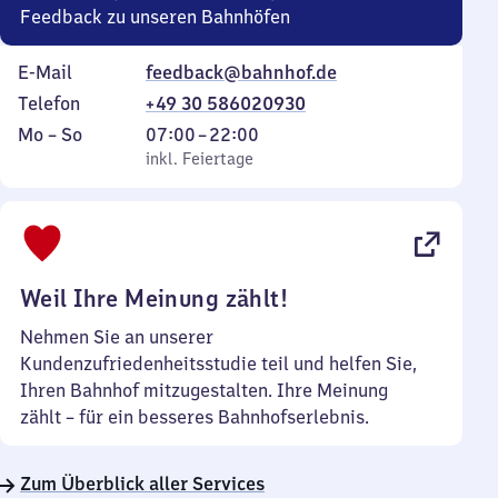
Feedback zu unseren Bahnhöfen
E-Mail
feedback@bahnhof.de
Telefon
+49 30 586020930
Montag
,
Von
Mo
–
So
07:00
–
22:00
bis
inkl. Feiertage
7
inkl. Feiertage
Sonntag
Uhr
bis
22
Uhr
Weil Ihre Meinung zählt!
Nehmen Sie an unserer
Kundenzufriedenheitsstudie teil und helfen Sie,
Ihren Bahnhof mitzugestalten. Ihre Meinung
zählt – für ein besseres Bahnhofserlebnis.
Zum Überblick aller Services