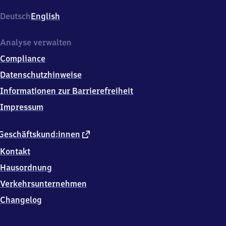
(Ruhr)
Hauptbahnhof,
Deutsch
English
Dieter
aus
dem
Analyse verwalten
Siepen
Compliance
Platz
3,
Datenschutzhinweise
4
Informationen zur Barrierefreiheit
5
4
Impressum
6
8
Mülheim
externer
Geschäftskund:innen
an
Link
Kontakt
der
Ruhr
Hausordnung
Verkehrsunternehmen
Changelog