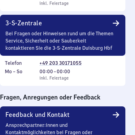
bis
inkl. Feiertage
8
inkl. Feiertage
Sonntag
Uhr
bis
3-S-Zentrale
20
Uhr
Bei Fragen oder Hinweisen rund um die Themen
Service, Sicherheit oder Sauberkeit
kontaktieren Sie die 3-S-Zentrale Duisburg Hbf
Telefon
+49 203 30171055
Montag
,
Von
Mo
–
So
00:00
–
00:00
bis
inkl. Feiertage
0
inkl. Feiertage
Sonntag
Uhr
bis
Fragen, Anregungen oder Feedback
0
Uhr
Feedback und Kontakt
Ansprechpartner:innen und
Kontaktmöglichkeiten bei Fragen oder