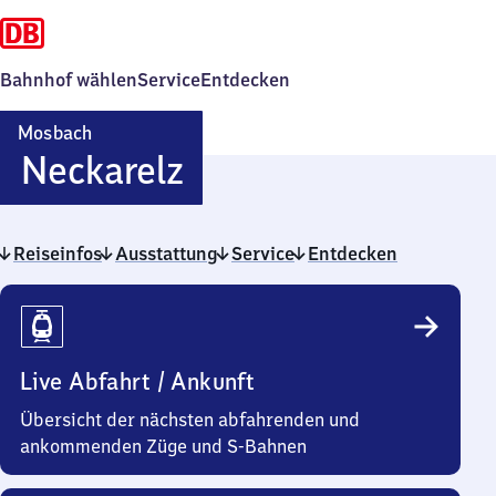
Bahnhof wählen
Service
Entdecken
Mosbach
Mosbach-
Neckarelz
Neckarelz
Reiseinfos
Ausstattung
Service
Entdecken
Reiseinfos
Live Abfahrt / Ankunft
Übersicht der nächsten abfahrenden und
ankommenden Züge und S-Bahnen