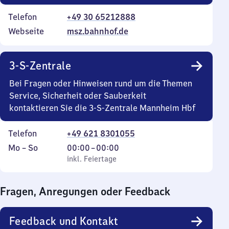
Telefon
+49 30 65212888
Webseite
msz.bahnhof.de
3-S-Zentrale
Bei Fragen oder Hinweisen rund um die Themen
Service, Sicherheit oder Sauberkeit
kontaktieren Sie die 3-S-Zentrale Mannheim Hbf
Telefon
+49 621 8301055
Montag
,
Von
Mo
–
So
00:00
–
00:00
bis
inkl. Feiertage
0
inkl. Feiertage
Sonntag
Uhr
bis
Fragen, Anregungen oder Feedback
0
Uhr
Feedback und Kontakt