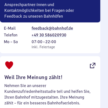
Ansprechpartner:innen und
Kontaktmöglichkeiten bei Fragen oder
Feedback zu unseren Bahnhöfen
E-Mail
feedback@bahnhof.de
Telefon
+49 30 586020930
Montag
,
Von
Mo
–
So
07:00
–
22:00
bis
inkl. Feiertage
7
inkl. Feiertage
Sonntag
Uhr
bis
22
Uhr
Weil Ihre Meinung zählt!
Nehmen Sie an unserer
Kundenzufriedenheitsstudie teil und helfen Sie,
Ihren Bahnhof mitzugestalten. Ihre Meinung
zählt – für ein besseres Bahnhofserlebnis.