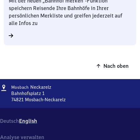
Mit der neuen „Bahnhof merken“-Funktion
speichern Reisende Ihre Bahnhöfe in Ihrer
persönlichen Merkliste und greifen jederzeit auf
alle Infos zu
Nach oben
Adresse
Mosbach-
Neckarelz
Mosbach
Neckarelz
Bahnhofsplatz 1
74821
Mosbach-Neckarelz
Mosbach-
Neckarelz,
Bahnhofsplatz
Deutsch
English
1,
7
4
Analyse verwalten