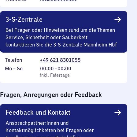
3-S-Zentrale
Bei Fragen oder Hinweisen rund um die Themen
Service, Sicherheit oder Sauberkeit
kontaktieren Sie die 3-S-Zentrale Mannheim Hbf
Telefon
+49 621 8301055
Montag
,
Von
Mo
–
So
00:00
–
00:00
bis
inkl. Feiertage
0
inkl. Feiertage
Sonntag
Uhr
bis
Fragen, Anregungen oder Feedback
0
Uhr
Feedback und Kontakt
Ansprechpartner:innen und
Kontaktmöglichkeiten bei Fragen oder