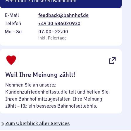
Feedback zu unseren Bahnhöfen
E-Mail
feedback@bahnhof.de
Telefon
+49 30 586020930
Montag
,
Von
Mo
–
So
07:00
–
22:00
bis
inkl. Feiertage
7
inkl. Feiertage
Sonntag
Uhr
bis
22
Uhr
Weil Ihre Meinung zählt!
Nehmen Sie an unserer
Kundenzufriedenheitsstudie teil und helfen Sie,
Ihren Bahnhof mitzugestalten. Ihre Meinung
zählt – für ein besseres Bahnhofserlebnis.
Zum Überblick aller Services