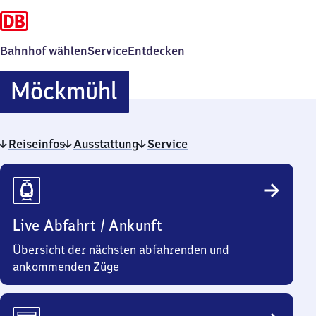
Bahnhof wählen
Service
Entdecken
Möckmühl
Möckmühl
Reiseinfos
Ausstattung
Service
Reiseinfos
Live Abfahrt / Ankunft
Übersicht der nächsten abfahrenden und
ankommenden Züge