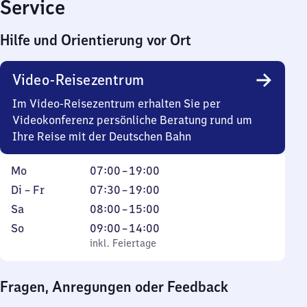
Service
Hilfe und Orientierung vor Ort
Video-Reisezentrum
Im Video-Reisezentrum erhalten Sie per
Videokonferenz persönliche Beratung rund um
Ihre Reise mit der Deutschen Bahn
Montag
Von
Mo
07:00
–
19:00
7
Dienstag
Von
Di
–
Fr
07:30
–
19:00
Uhr
bis
7
Samstag
Von
Sa
08:00
–
15:00
bis
Freitag
Uhr
8
Sonntag
,
Von
So
09:00
–
14:00
19
30
Uhr
inkl. Feiertage
9
inkl. Feiertage
Uhr
bis
bis
Uhr
19
15
bis
Fragen, Anregungen oder Feedback
Uhr
Uhr
14