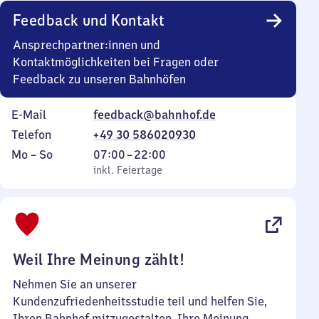
Uhr
Feedback und Kontakt
Ansprechpartner:innen und
Kontaktmöglichkeiten bei Fragen oder
Feedback zu unseren Bahnhöfen
E-Mail
feedback@bahnhof.de
Telefon
+49 30 586020930
Montag
,
Von
Mo
–
So
07:00
–
22:00
bis
inkl. Feiertage
7
inkl. Feiertage
Sonntag
Uhr
bis
22
Uhr
Weil Ihre Meinung zählt!
Nehmen Sie an unserer
Kundenzufriedenheitsstudie teil und helfen Sie,
Ihren Bahnhof mitzugestalten. Ihre Meinung