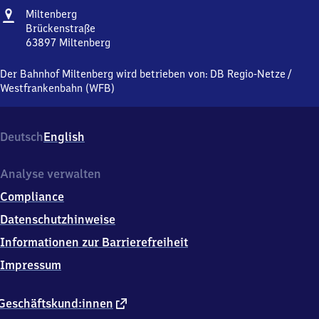
Adresse
Miltenberg
Miltenberg
Brückenstraße
63897
Miltenberg
Miltenberg,
Brückenstraße,
Der Bahnhof Miltenberg wird betrieben von:
DB Regio-Netze
/
6
Westfrankenbahn (WFB)
3
8
9
Deutsch
English
7
Miltenberg
Analyse verwalten
Compliance
Datenschutzhinweise
Informationen zur Barrierefreiheit
Impressum
externer
Geschäftskund:innen
Link