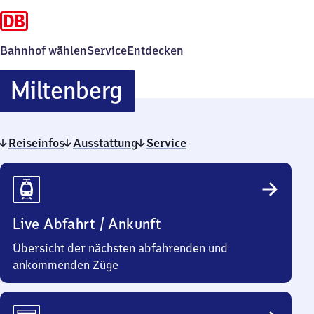
Bahnhof wählen
Service
Entdecken
Miltenberg
Miltenberg
Reiseinfos
Ausstattung
Service
Reiseinfos
Live Abfahrt / Ankunft
Übersicht der nächsten abfahrenden und
ankommenden Züge