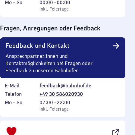
Montag
,
Von
Mo
–
So
00:00
–
00:00
bis
inkl. Feiertage
0
inkl. Feiertage
Sonntag
Uhr
bis
Fragen, Anregungen oder Feedback
0
Uhr
Feedback und Kontakt
Ansprechpartner:innen und
Kontaktmöglichkeiten bei Fragen oder
Feedback zu unseren Bahnhöfen
E-Mail
feedback@bahnhof.de
Telefon
+49 30 586020930
Montag
,
Von
Mo
–
So
07:00
–
22:00
bis
inkl. Feiertage
7
inkl. Feiertage
Sonntag
Uhr
bis
22