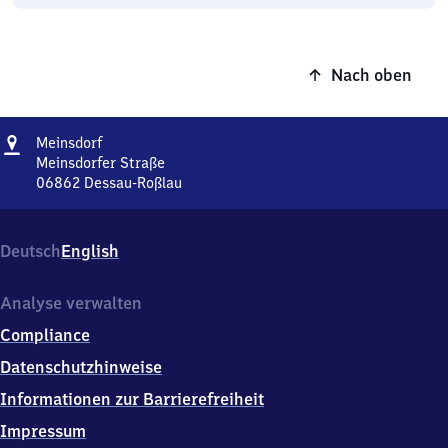
Nach oben
Adresse
Meinsdorf
Meinsdorf
Meinsdorfer Straße
06862
Dessau-Roßlau
Meinsdorf,
Meinsdorfer
Straße,
Deutsch
English
0
6
8
Analyse verwalten
6
Compliance
2
Dessau-
Datenschutzhinweise
Roßlau
Informationen zur Barrierefreiheit
Impressum