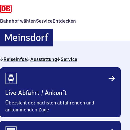
Bahnhof wählen
Service
Entdecken
Meinsdorf
Meinsdorf
Reiseinfos
Ausstattung
Service
Reiseinfos
Live Abfahrt / Ankunft
Übersicht der nächsten abfahrenden und
ankommenden Züge