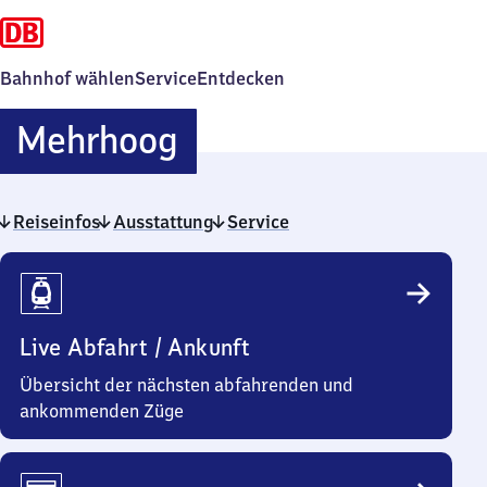
Bahnhof wählen
Service
Entdecken
Mehrhoog
Mehrhoog
Reiseinfos
Ausstattung
Service
Reiseinfos
Live Abfahrt / Ankunft
Übersicht der nächsten abfahrenden und
ankommenden Züge