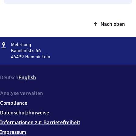
Nach oben
Adresse
Mehrhoog
Mehrhoog
Bahnhofstr. 66
46499
Hamminkeln
Mehrhoog,
Bahnhofstr.
66,
Deutsch
English
4
6
4
Analyse verwalten
9
Compliance
9
Hamminkeln
Datenschutzhinweise
Informationen zur Barrierefreiheit
Impressum