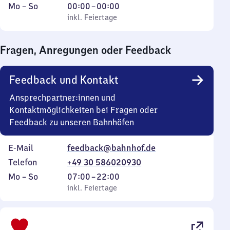
Montag
,
Von
Mo
–
So
00:00
–
00:00
bis
inkl. Feiertage
0
inkl. Feiertage
Sonntag
Uhr
bis
Fragen, Anregungen oder Feedback
0
Uhr
Feedback und Kontakt
Ansprechpartner:innen und
Kontaktmöglichkeiten bei Fragen oder
Feedback zu unseren Bahnhöfen
E-Mail
feedback@bahnhof.de
Telefon
+49 30 586020930
Montag
,
Von
Mo
–
So
07:00
–
22:00
bis
inkl. Feiertage
7
inkl. Feiertage
Sonntag
Uhr
bis
22