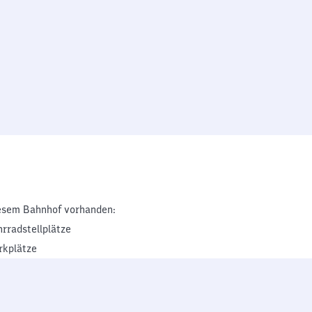
esem Bahnhof vorhanden:
hrradstellplätze
rkplätze