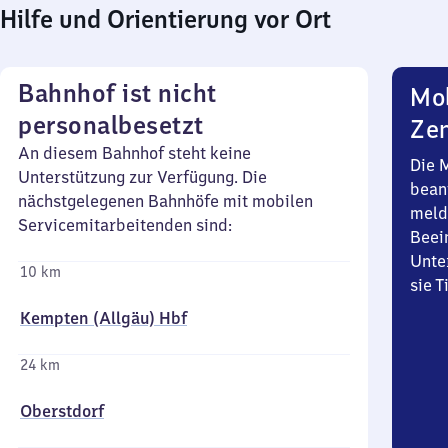
Hilfe und Orientierung vor Ort
Bahnhof ist nicht
Mob
personalbesetzt
Zen
An diesem Bahnhof steht keine
Die 
Unterstützung zur Verfügung. Die
bean
nächstgelegenen Bahnhöfe mit mobilen
meld
Servicemitarbeitenden sind:
Beei
Unte
10 km
sie 
Kempten (Allgäu) Hbf
24 km
Oberstdorf