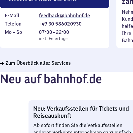
zäh
Nehm
E-Mail
feedback@bahnhof.de
Kund
Telefon
+49 30 586020930
helfe
Montag
,
Von
Mo
–
So
07:00
–
22:00
Ihre 
bis
inkl. Feiertage
7
inkl. Feiertage
Bahn
Sonntag
Uhr
bis
22
Zum Überblick aller Services
Uhr
Neu auf bahnhof.de
Neu: Verkaufsstellen für Tickets und
Reiseauskunft
Ab sofort finden Sie die Verkaufsstellen
anderer Verkehrsunternehmen ganz einfach