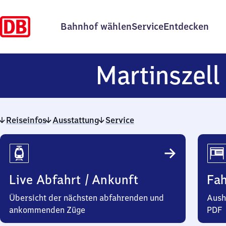
Bahnhof wählen
Service
Entdecken
Martinszell
Reiseinfos
Ausstattung
Service
Reiseinfos
Live Abfahrt / Ankunft
Fa
Übersicht der nächsten abfahrenden und
Aush
ankommenden Züge
PDF