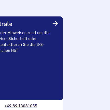
trale
oder Hinweisen rund um die
ice, Sicherheit oder
ontaktieren Sie die 3-S-
nchen Hbf
+49 89 13081055