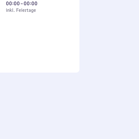
Von
00:00
–
00:00
 Feiertage
0
inkl. Feiertage
Uhr
bis
0
Uhr