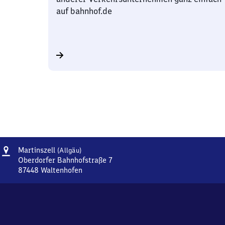
auf bahnhof.de
Adresse
Martinszell
Martinszell
(Allgäu)
(Allgäu)
Oberdorfer Bahnhofstraße 7
87448
Waltenhofen
Martinszell
(Allgäu),
Oberdorfer
Bahnhofstraße
7,