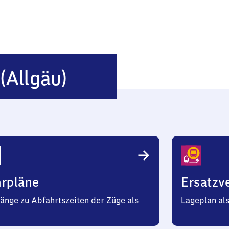
Martinszell
(Allgäu)
(Allgäu)
hrpläne
Ersatzv
änge zu Abfahrtszeiten der Züge als
Lageplan al