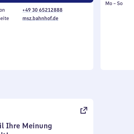
Montag
,
Mo
–
So
on
+49 30 65212888
bis
inkl.
Sonntag
eite
msz.bahnhof.de
l Ihre Meinung